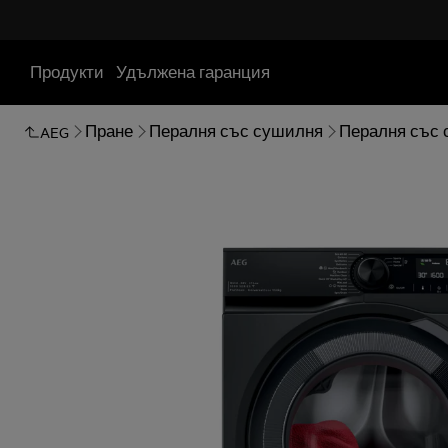
Продукти
Удължена гаранция
Пране
Пералня със сушилня
Пералня със
AEG