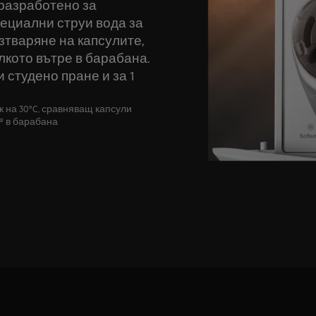
 разработено за
пециални струи вода за
зтваряне на капсулите,
олкото вътре в барабана.
 студено пране и за 1
 на 30°C, сравняващ капсули
S® в барабана