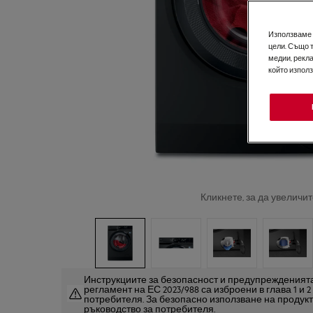
Използваме б
цели. Също 
медии, рекла
който изпол
Кликнете, за да увеличит
Инструкциите за безопасност и предупрежденията
регламент на ЕС 2023/988 са изброени в глава 1 и 
потребителя. За безопасно използване на продук
ръководство за потребителя.