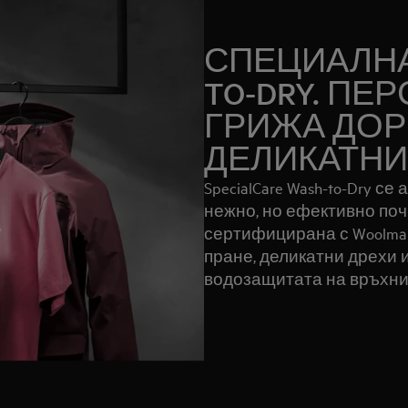
СПЕЦИАЛНА
TO-DRY. П
ГРИЖА ДОР
ДЕЛИКАТНИ
SpecialCare Wash-to-Dry с
нежно, но ефективно поч
сертифицирана с Woolmar
пране, деликатни дрехи 
водозащитата на връхни