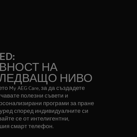
ED:
ВНОСТ НА
СЛЕДВАЩО НИВО
о My AEG Care, за да създадете
учавате полезни съвети и
ерсонализирани програми за пране
 уред според индивидуалните си
айте се от интелигентни,
шия смарт телефон.