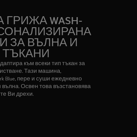
 ГРИЖА WASH-
ЕРСОНАЛИЗИРАНА
И ЗА ВЪЛНА И
 ТЪКАНИ
е адаптира към всеки тип тъкан за
истване. Тази машина,
k Blue, пере и суши ежедневно
и вълна. Освен това възстановява
те Ви дрехи.