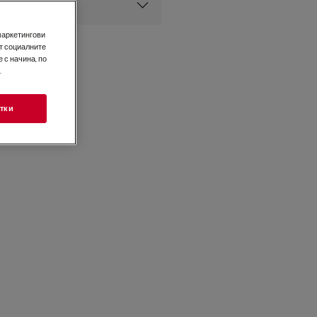
уреди AEG
маркетингови
т социалните
 с начина, по
.
тки