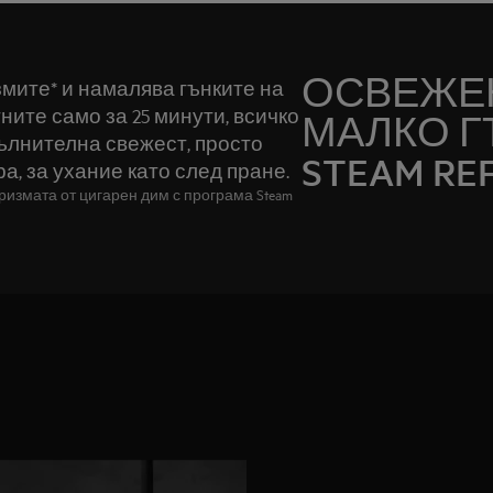
ОСВЕЖЕН
змите* и намалява гънките на
ите само за 25 минути, всичко
МАЛКО Г
пълнителна свежест, просто
STEAM RE
а, за ухание като след пране.
измата от цигарен дим с програма Steam