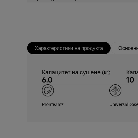
Характеристики на продукта
Основни
Капацитет на сушене (кг)
Капа
6.0
10
ProSteam®
UniversalDos