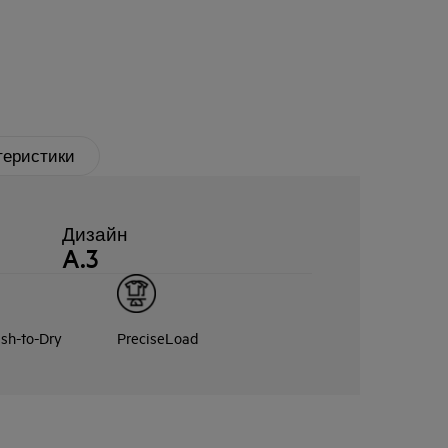
теристики
Дизайн
A.3
sh-to-Dry
PreciseLoad