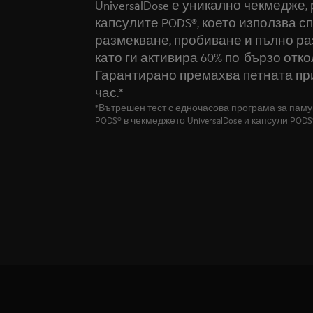
UniversalDose е уникално чекмедже,
капсулите PODS®, което използва с
размекване, пробиване и пълно ра
като ги активира 60% по-бързо отк
Гарантирано премахва петната при
час.*
*Вътрешен тест с едночасова програма за памук
PODS® в чекмеджето UniversalDose и капсули POD