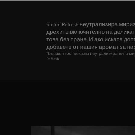
Steam Refresh неутрализира мири
дрехите включително на деликатн
това без пране. И ако искате до
добавете от нашия аромат за пар
*Външен тест показва неутрализиране на мир
Refresh.