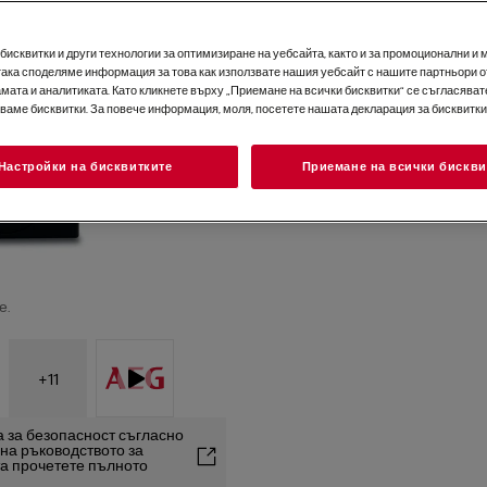
2+3 години гаранция за 
исквитки и други технологии за оптимизиране на уебсайта, както и за промоционални и 
така споделяме информация за това как използвате нашия уебсайт с нашите партньори о
мата и аналитиката. Като кликнете върху „Приемане на всички бисквитки“ се съгласявате
зваме бисквитки. За повече информация, моля, посетете нашата декларация за бисквитки
Настройки на бисквитките
Приемане на всички бискви
е.
+
11
 за безопасност съгласно
2 на ръководството за
та прочетете пълното