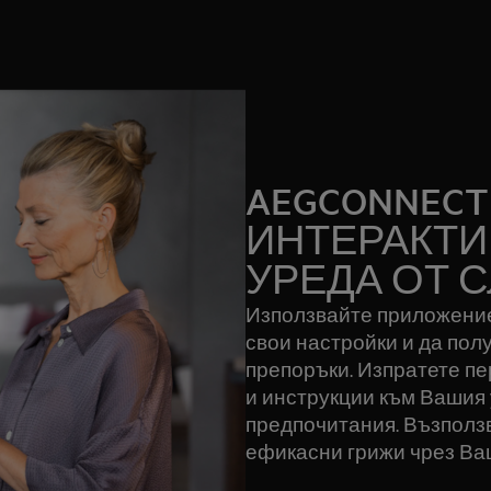
AEGCONNECT
ИНТЕРАКТИ
УРЕДА ОТ 
Използвайте приложениет
свои настройки и да пол
препоръки. Изпратете п
и инструкции към Вашия
предпочитания. Възползв
ефикасни грижи чрез Ва