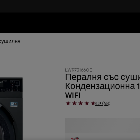
 сушилня
LWR73166OE
Пералня със суш
Кондензационна 10
WIFI
4.9 (48)