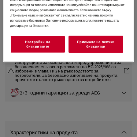
информация за това как използвате нашия уебсайт с нашите партньори от
LWR71944B
социалните медии, рекламата и аналитиката. Като кликнете върху
Пералня със сушилня 7000
„Приемане на всички бисквитки“ се съгласявате с начина, по който
използваме бисквитки. За повече информация, моля, посетете нашата
Кондензационна 9 kg
декларация за бисквитки.
4.9 (59)
Продуктов информационен лист
Настройки на
Приемане на всички
бисквитките
бисквитки
Инструкциите за безопасност и предупрежденията за
безопасност съгласно регламент на ЕС 2023/988 са
изброени в глава 1 и 2 на ръководството за
потребителя. За безопасно използване на продукта
прочетете пълното ръководство за потребителя.
2+3 години гаранция за уреди AEG
Характеристики на продукта