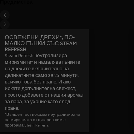
Предимства
ОСВЕЖЕНИ ДРЕХИ*, ПО-
МАЛКО ГЪНКИ СЪС STEAM
REFRESH
Steam Refresh неутрализира
миризмите* и намалява гънките
на дрехите включително на
деликатните само за 25 минути,
всичко това без пране. И ако
искате допълнителна свежест,
просто добавете от нашия аромат
за пара, за ухание като след
пране.
*Външен тест показва неутрализиране
на миризмата от цигарен дим с
програма Steam Refresh.