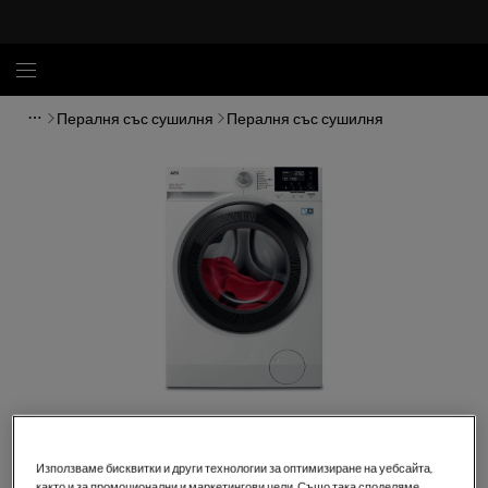
Пералня със сушилня
Пералня със сушилня
Кликнете, за да увеличите.
Използваме бисквитки и други технологии за оптимизиране на уебсайта,
както и за промоционални и маркетингови цели. Също така споделяме