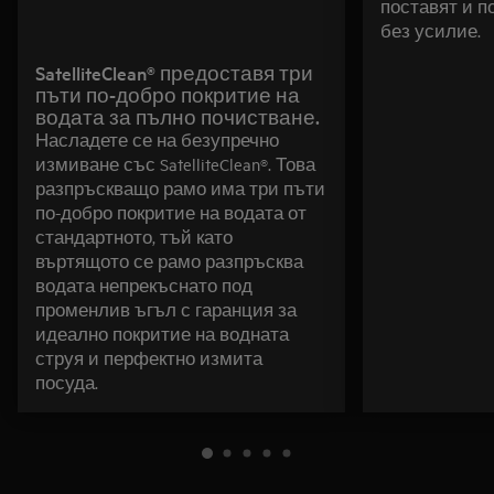
поставят и 
без усилие.
SatelliteClean® предоставя три
пъти по-добро покритие на
водата за пълно почистване.
Насладете се на безупречно
измиване със SatelliteClean®. Това
разпръскващо рамо има три пъти
по-добро покритие на водата от
стандартното, тъй като
въртящото се рамо разпръсква
водата непрекъснато под
променлив ъгъл с гаранция за
идеално покритие на водната
струя и перфектно измита
посуда.