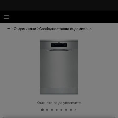
Съдомиялни
Свободностояща съдомиялна
Кликнете, за да увеличите.