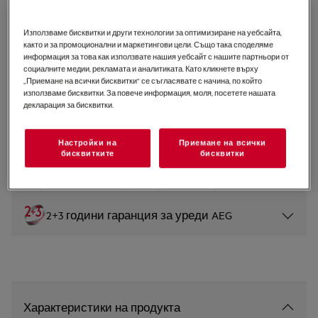
FFB53937ZM
Съдомиялна 6000 SatelliteClean
Използваме бисквитки и други технологии за оптимизиране на уебсайта,
както и за промоционални и маркетингови цели. Също така споделяме
60 cm
информация за това как използвате нашия уебсайт с нашите партньори от
социалните медии, рекламата и аналитиката. Като кликнете върху
5 (17)
„Приемане на всички бисквитки“ се съгласявате с начина, по който
използваме бисквитки. За повече информация, моля, посетете нашата
Продуктов информационен лист
декларация за бисквитки.
Инструкциите за безопасност и предупрежденията за
Настройки на
Приемане на всички
безопасност съгласно регламент на ЕС 2023/988 са
бисквитките
бисквитки
изброени в глава 1 и 2 на ръководството за
потребителя. За безопасно използване на продукта
прочетете пълното ръководство за потребителя.
2+3 години гаранция за уреди AEG
Характеристики на продукта