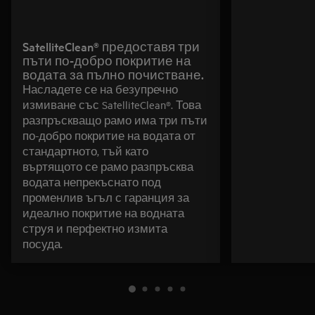
SatelliteClean® предоставя три
пъти по-добро покритие на
водата за пълно почистване.
Насладете се на безупречно
измиване със SatelliteClean®. Това
разпръскващо рамо има три пъти
по-добро покритие на водата от
стандартното, тъй като
въртящото се рамо разпръсква
водата непрекъснато под
променлив ъгъл с гаранция за
идеално покритие на водната
струя и перфектно измита
посуда.