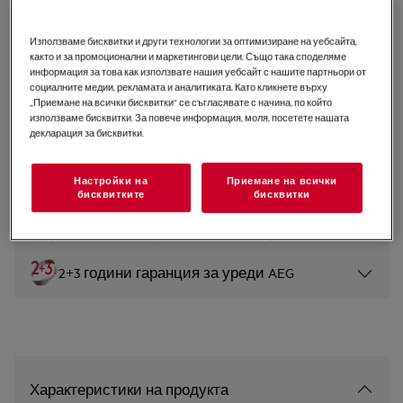
FFB62427ZM
Съдомиялна 6000 SatelliteClean
Използваме бисквитки и други технологии за оптимизиране на уебсайта,
както и за промоционални и маркетингови цели. Също така споделяме
45 cm
информация за това как използвате нашия уебсайт с нашите партньори от
социалните медии, рекламата и аналитиката. Като кликнете върху
0 (0)
„Приемане на всички бисквитки“ се съгласявате с начина, по който
използваме бисквитки. За повече информация, моля, посетете нашата
Продуктов информационен лист
декларация за бисквитки.
Инструкциите за безопасност и предупрежденията за
Настройки на
Приемане на всички
безопасност съгласно регламент на ЕС 2023/988 са
бисквитките
бисквитки
изброени в глава 1 и 2 на ръководството за
потребителя. За безопасно използване на продукта
прочетете пълното ръководство за потребителя.
2+3 години гаранция за уреди AEG
Характеристики на продукта