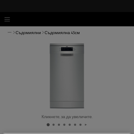
Съдомиялни
Съдомиялна 45см
Кликнете, за да увеличите.