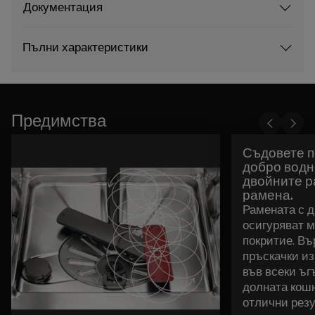
Документация
Пълни характеристики
Предимства
Съдовете п
добро водн
двойните 
рамена.
Рамената с 
осигуряват 
покритие. В
пръскачки и
във всеки ъг
долната кошн
отлични резу