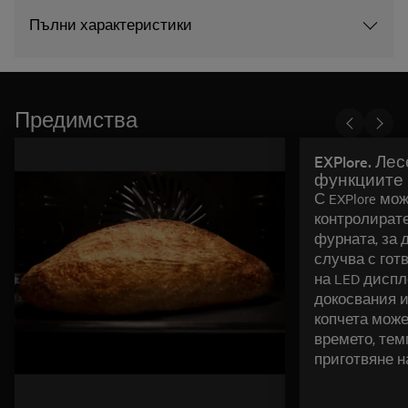
Пълни характеристики
Предимства
EXPlore. Ле
функциите
С EXPlore мо
контролирате
фурната, за д
случва с гот
на LED диспл
докосвания и
копчета може
времето, тем
приготвяне н