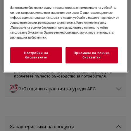
NBA5P43AK
Използваме бисквитки и други технологии за оптимизиране на уебсайта,
Фурна 5000 SurroundCook със
както и за промоционални и маркетингови цели. Също така споделяме
информация за това как използвате нашия уебсайт с нашите партньори от
SteamBake
социалните медии, рекламата и аналитиката. Като кликнете върху
„Приемане на всички бисквитки“ се съгласявате с начина, по който
4.9 (100)
използваме бисквитки. За повече информация, моля, посетете нашата
декларация за бисквитки.
Продуктов информационен лист
Настройки на
Приемане на всички
бисквитките
бисквитки
Инструкциите за безопасност и предупрежденията за
безопасност съгласно регламент на ЕС 2023/988 са
изброени в глава 1 и 2 на ръководството за
потребителя. За безопасно използване на продукта
прочетете пълното ръководство за потребителя.
2+3 години гаранция за уреди AEG
Характеристики на продукта