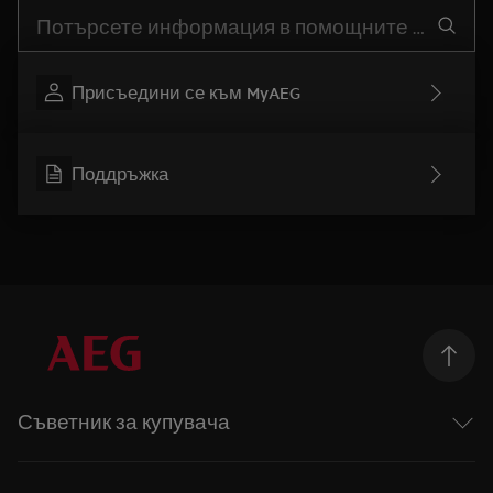
Въведете текст за да потърсите статии за поддръжка
Присъедини се към MyAEG
Поддръжка
Съветник за купувача
Перални машини