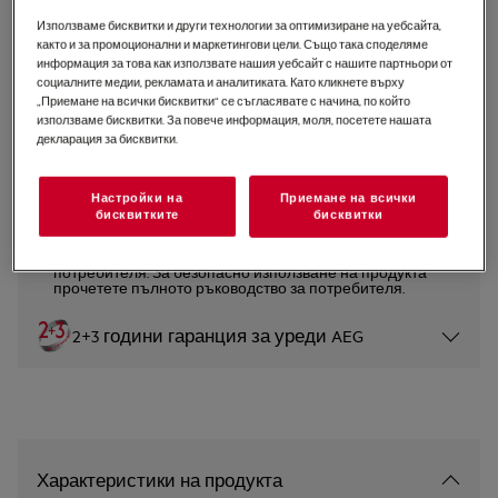
TE7PB63ZAB
Използваме бисквитки и други технологии за оптимизиране на уебсайта,
Фурна 7000 MealAssist
както и за промоционални и маркетингови цели. Също така споделяме
информация за това как използвате нашия уебсайт с нашите партньори от
социалните медии, рекламата и аналитиката. Като кликнете върху
„Приемане на всички бисквитки“ се съгласявате с начина, по който
4.9 (88)
използваме бисквитки. За повече информация, моля, посетете нашата
декларация за бисквитки.
Продуктов информационен лист
Настройки на
Приемане на всички
бисквитките
бисквитки
Инструкциите за безопасност и предупрежденията за
безопасност съгласно регламент на ЕС 2023/988 са
изброени в глава 1 и 2 на ръководството за
потребителя. За безопасно използване на продукта
прочетете пълното ръководство за потребителя.
2+3 години гаранция за уреди AEG
Характеристики на продукта