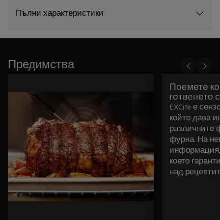
Пълни характеристики
Предимства
Поемете ко
готвенето с
EXCite е сен
който дава и
различните 
фурна. На не
информация, 
което гарант
над рецептит