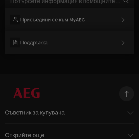
Присъедини се към MyAEG
Поддръжка
Съветник за купувача
Перални машини
Перални със сушилня
Открийте още