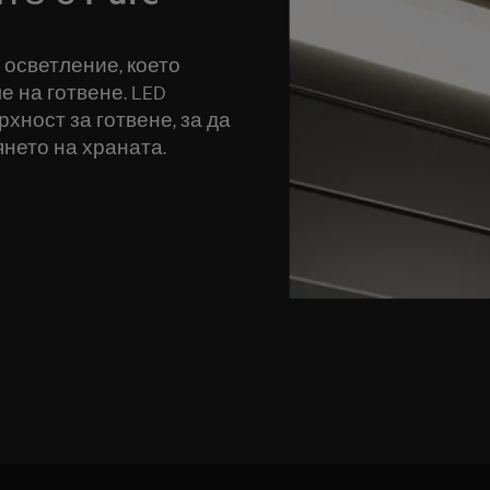
о осветление, което
е на готвене. LED
хност за готвене, за да
янето на храната.