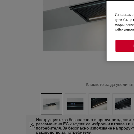
Използваме б
цели. Също 
медии, рекла
който изпол
Кликнете, за да увеличит
Инструкциите за безопасност и предупрежденията
регламент на ЕС 2023/988 са изброени в глава 1 и 
потребителя. За безопасно използване на продук
ръководство за потребителя.