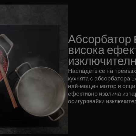
Абсорбатор Ex
висока ефек
изключителн
Насладете се на превъзх
кухнята с абсорбатора Ex
най-мощен мотор и опция
ефективно извлича изпар
осигурявайки изключител