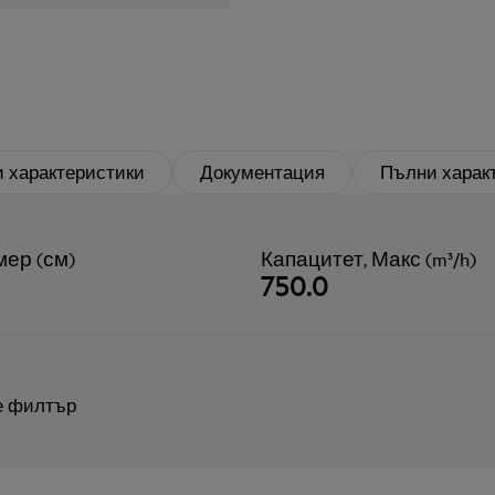
 характеристики
Документация
Пълни харак
мер (см)
Капацитет, Макс (m³/h)
750.0
е филтър