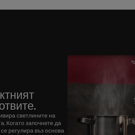
ктният
отвите.
ивира светлините на
а. Когато започнете да
 се регулира въз основа