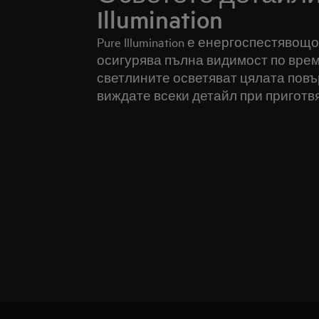
Illumination
Pure Illumination е енергоспестявощ
осигурява пълна видимост по врем
светлините осветяват цялата повър
виждате всеки детайл при приготв