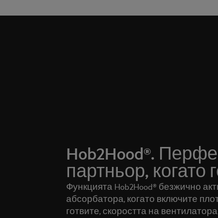
Hob2Hood®. Перфе
партньор, когато г
Функцията Hob2Hood® безжично акт
абсорбатора, когато включите плот
готвите, скоростта на вентилатора