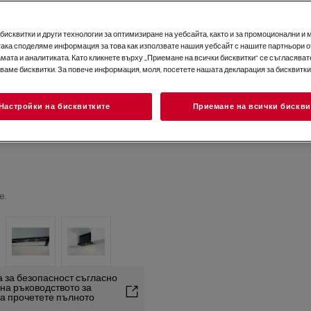
исквитки и други технологии за оптимизиране на уебсайта, както и за промоционални и 
така споделяме информация за това как използвате нашия уебсайт с нашите партньори о
мата и аналитиката. Като кликнете върху „Приемане на всички бисквитки“ се съгласявате
зваме бисквитки. За повече информация, моля, посетете нашата декларация за бисквитки
Настройки на бисквитките
Приемане на всички бискви
е.
 за безопасност съгласно
2 на ръководството за
та прочетете пълното