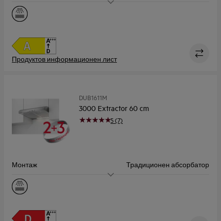
Размер (см)
60
Капацитет, Макс (m³/h)
660.0
Ниво на шум, макс./мин (dB)
60 / 46
Продуктов информационен лист
DUB1611M
3000 Extractor 60 cm
5 (7)
Монтаж
Традиционен абсорбатор
Размер (см)
60
Капацитет, Макс (m³/h)
272.0