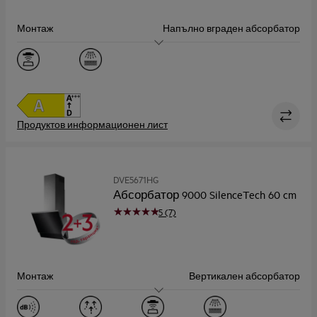
Монтаж
Напълно вграден абсорбатор
Размер (см)
60
Капацитет, Макс (m³/h)
750.0
Ниво на шум, макс./мин (dB)
57 / 45
Продуктов информационен лист
DVE5671HG
Абсорбатор 9000 SilenceTech 60 cm
5 (7)
Монтаж
Вертикален абсорбатор
Размер (см)
60