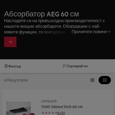
Абсорбатор AEG 60 см
Насладете се на превъзходна производителност с
нашите мощни абсорбароти. Оборудвани с най-
Прочетете повече
новите функции, те осигуряват проветрена и свежа
кухненска атмосфера при готвене.
Сортирай по
Филтър
8 Резултати
GDP866PB
7000 SilenceTech 60 cm
0 (0)