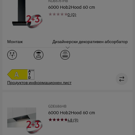
NDB6761HB
6000 Hob2Hood 60 cm
0 (0)
Монтаж
Дизайнерски декоративен абсорбатор
Размер (см)
60
Капацитет, Макс (m³/h)
730.0
Ниво на шум, макс./мин (dB)
70 / 56
Продуктов информационен лист
GDE686HB
6000 Hob2Hood 60 cm
4.8 (9)