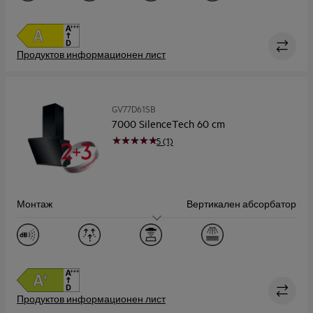
Капацитет, Макс (m³/h)
700.0
Ниво на шум, макс./мин (dB)
54 / 42
Продуктов информационен лист
GV77D61SB
7000 SilenceTech 60 cm
5 (1)
Монтаж
Вертикален абсорбатор
Размер (см)
60
Капацитет, Макс (m³/h)
760.0
Ниво на шум, макс./мин (dB)
55 / 43
Продуктов информационен лист