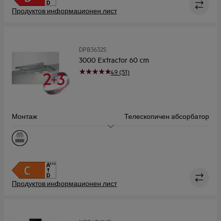
Ниво на шум, макс./мин (dB)
71 / 52
Продуктов информационен лист
DPB3632S
3000 Extractor 60 cm
4.9 (51)
Монтаж
Телескопичен абсорбатор
Размер (см)
60
Капацитет, Макс (m³/h)
410.0
Ниво на шум, макс./мин (dB)
69 / 48
Продуктов информационен лист