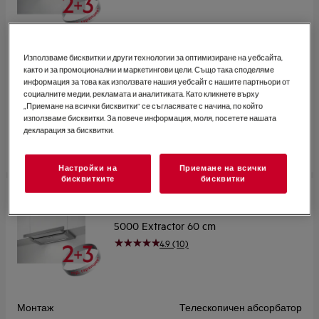
Използваме бисквитки и други технологии за оптимизиране на уебсайта,
Монтаж
Телескопичен абсорбатор
както и за промоционални и маркетингови цели. Също така споделяме
информация за това как използвате нашия уебсайт с нашите партньори от
Размер (см)
60
социалните медии, рекламата и аналитиката. Като кликнете върху
„Приемане на всички бисквитки“ се съгласявате с начина, по който
Капацитет, Макс (m³/h)
650.0
използваме бисквитки. За повече информация, моля, посетете нашата
декларация за бисквитки.
Ниво на шум, макс./мин (dB)
55 / 44
Продуктов информационен лист
Настройки на
Приемане на всички
бисквитките
бисквитки
DPE5660M
5000 Extractor 60 cm
4.9 (10)
Монтаж
Телескопичен абсорбатор