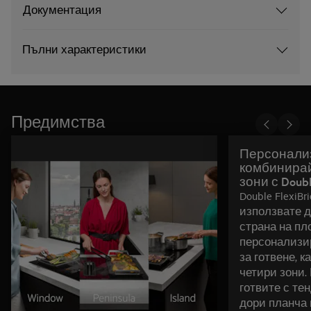
Документация
Пълни характеристики
Предимства
Персонали
комбинирай
зони с Double
Double FlexiB
използвате д
страна на пло
персонализи
за готвене, 
четири зони.
готвите с те
дори планча 