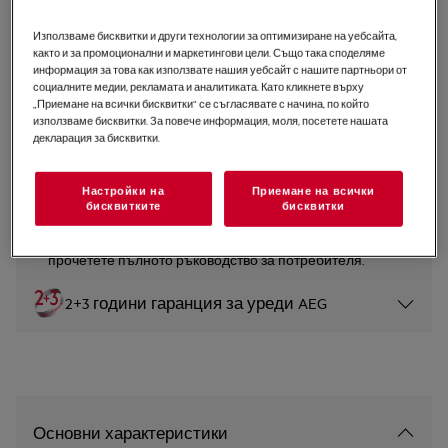
CCE84779FB
Използваме бисквитки и други технологии за оптимизиране на уебсайта,
Плот с абсорбатор за
както и за промоционални и маркетингови цели. Също така споделяме
вграждане 83 cm
информация за това как използвате нашия уебсайт с нашите партньори от
социалните медии, рекламата и аналитиката. Като кликнете върху
0 (0)
„Приемане на всички бисквитки“ се съгласявате с начина, по който
използваме бисквитки. За повече информация, моля, посетете нашата
декларация за бисквитки.
Продуктов информационен лист
Настройки на
Приемане на всички
Инструкциите за безопасност и предупрежденията за
бисквитките
бисквитки
безопасност съгласно регламент на ЕС 2023/988 са
изброени в глава 1 и 2 на ръководството за
потребителя. За безопасно използване на продукта
прочетете пълното ръководство за потребителя.
2+3 години гаранция за уреди AEG
Основни характеристики