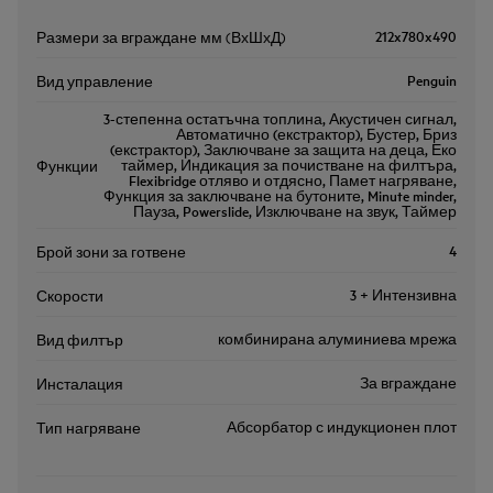
212x780x490
Размери за вграждане мм (ВхШхД)
Penguin
Вид управление
3-степенна остатъчна топлина, Акустичен сигнал,
Автоматично (екстрактор), Бустер, Бриз
(екстрактор), Заключване за защита на деца, Еко
таймер, Индикация за почистване на филтъра,
Функции
Flexibridge отляво и отдясно, Памет нагряване,
Функция за заключване на бутоните, Minute minder,
Пауза, Powerslide, Изключване на звук, Таймер
4
Брой зони за готвене
3 + Интензивна
Скорости
комбинирана алуминиева мрежа
Вид филтър
За вграждане
Инсталация
Абсорбатор с индукционен плот
Тип нагряване