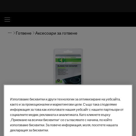
Готвене
Аксесоари за готвене
Използваме бисквитки и други технологии за оптимизиране на уебсайта,
както и за промоционални и маркетингови цели. Също така споделяме
информация за това как използвате нашия уебсайт с нашите партньори от
социалните медии, рекламата и аналитиката. Като кликнете върху
Кликнете, за да увеличите.
„Приемане на всички бисквитки“ се съгласявате с начина, по който
използваме бисквитки. За повече информация, моля, посетете нашата
декларация за бисквитки.