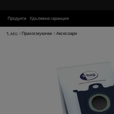
Продукти
Удължена гаранция
Прахосмукачки
Аксесоари
AEG