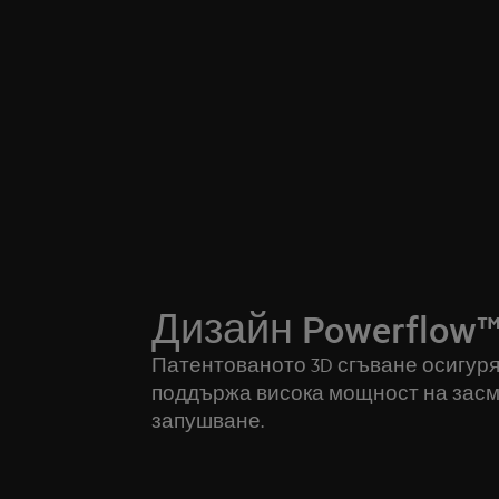
Дизайн Powerflow
Патентованото 3D сгъване осигуря
поддържа висока мощност на засм
запушване.