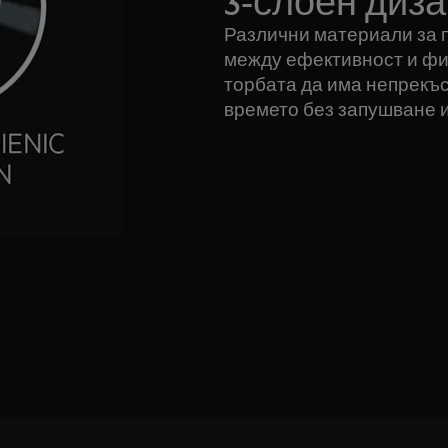
3-слоен диз
Различни материали за 
между ефективност и фи
торбата да има непрекъ
времето без запушване и