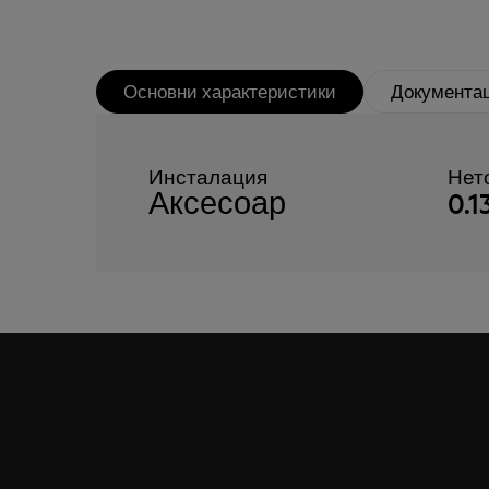
Основни характеристики
Документа
Инсталация
Нето
Аксесоар
0.1