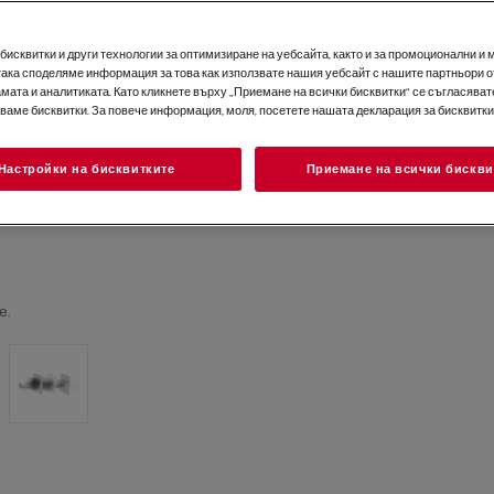
исквитки и други технологии за оптимизиране на уебсайта, както и за промоционални и 
така споделяме информация за това как използвате нашия уебсайт с нашите партньори о
мата и аналитиката. Като кликнете върху „Приемане на всички бисквитки“ се съгласявате
зваме бисквитки. За повече информация, моля, посетете нашата декларация за бисквитки
Настройки на бисквитките
Приемане на всички бискви
е.