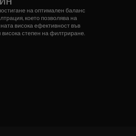
айн
постигане на оптимален баланс
лтрация, което позволява на
сната висока ефективност във
 висока степен на филтриране.