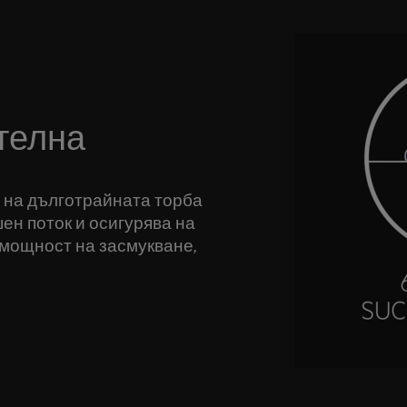
телна
 на дълготрайната торба
ен поток и осигурява на
мощност на засмукване,