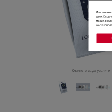
Използваме б
цели. Също 
медии, рекла
който изпол
Кликнете, за да увеличит