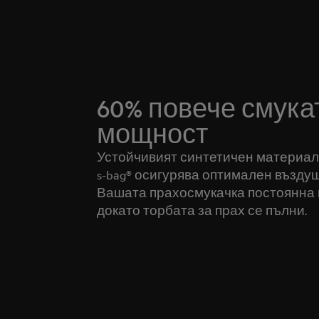
60% повече смука
мощност
Устойчивият синтетичен материал
s-bag® осигурява оптимален въздуш
Вашата прахосмукачка постоянна 
докато торбата за прах се пълни.