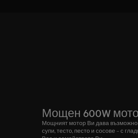
Мощен 600W мот
Мощният мотор Ви дава възможнос
супи, тесто, песто и сосове – с гла