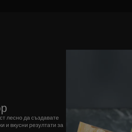
ор
т лесно да създавате
дки и вкусни резултати за