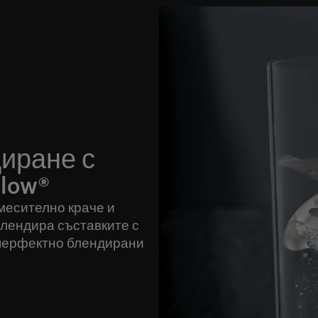
иране с
low®
смесително краче и
блендира съставките с
, перфектно блендирани