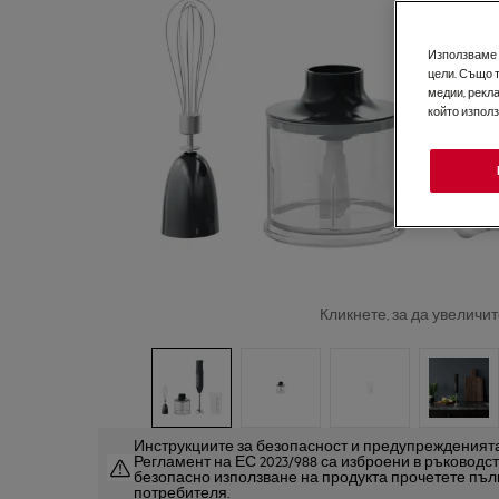
Използваме б
цели. Също 
медии, рекла
който изпол
Кликнете, за да увеличит
Инструкциите за безопасност и предупрежденията
Регламент на ЕС 2023/988 са изброени в ръководст
безопасно използване на продукта прочетете пъл
потребителя.