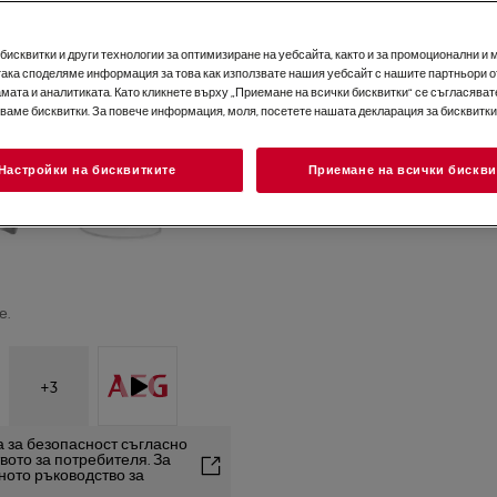
исквитки и други технологии за оптимизиране на уебсайта, както и за промоционални и 
така споделяме информация за това как използвате нашия уебсайт с нашите партньори о
мата и аналитиката. Като кликнете върху „Приемане на всички бисквитки“ се съгласявате
зваме бисквитки. За повече информация, моля, посетете нашата декларация за бисквитки
Настройки на бисквитките
Приемане на всички бискви
е.
+
3
 за безопасност съгласно
вото за потребителя. За
ното ръководство за