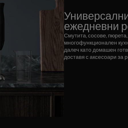
Универсални
ежедневни р
Смутита, сосове, пюрета,
многофункционален кухн
далеч като домашен готва
доставя с аксесоари за 