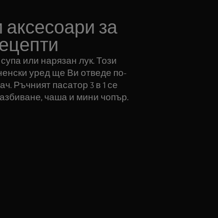
 аксесоари за
ецепти
 супа или нарязан лук. Този
енски уред ще Ви отведе по-
ч. Ръчният пасатор 3 в 1 се
разбиване, чаша и мини чопър.