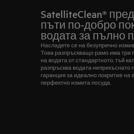
SatelliteClean® пр
пъти по-добро по
водата за пълно 
Насладете се на безупречно измиван
Това разпръскващо рамо има три 
на водата от стандартното, тъй ка
разпръсква водата непрекъснато 
гаранция за идеално покритие на 
перфектно измита посуда.