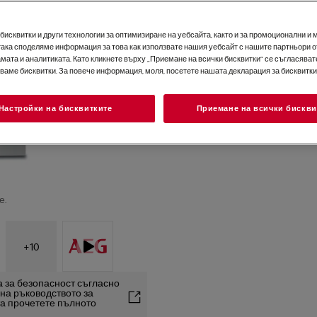
исквитки и други технологии за оптимизиране на уебсайта, както и за промоционални и 
така споделяме информация за това как използвате нашия уебсайт с нашите партньори о
мата и аналитиката. Като кликнете върху „Приемане на всички бисквитки“ се съгласявате
зваме бисквитки. За повече информация, моля, посетете нашата декларация за бисквитки
Настройки на бисквитките
Приемане на всички бискви
е.
+
10
 за безопасност съгласно
2 на ръководството за
та прочетете пълното