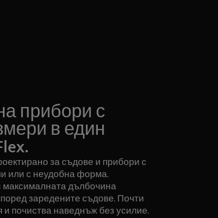
на прибори с
змери в един
lex.
проектирано за съдове и прибори с
и или с неудобна форма.
и максималната дълбочина
според заредените съдове. Почти
я и почиства наведнъж без усилие.