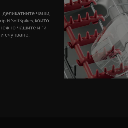
- деликатните чаши,
 и SoftSpikes, които
нежно чашите и ги
 и счупване.