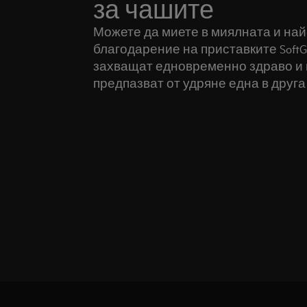
за чашите
Можете да миете в миялната и най
благодарение на приставките SoftGrip
захващат едновременно здраво и 
предпазват от удряне една в друга