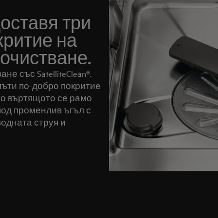
едоставя три
критие на
почистване.
е със SatelliteClean®.
пъти по-добро покритие
то въртящото се рамо
под променлив ъгъл с
водната струя и