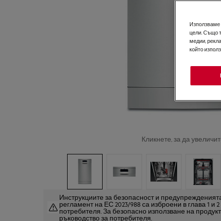
Използваме б
цели. Също 
медии, рекла
който изпол
Кликнете, за да увеличит
Инструкциите за безопасност и предупрежденията
регламент на ЕС 2023/988 са изброени в глава 1 и 
потребителя. За безопасно използване на продук
ръководство за потребителя.