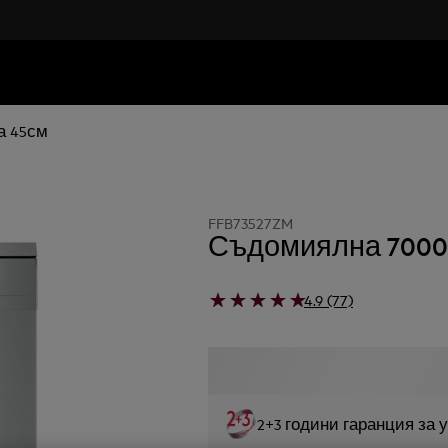
а 45см
FFB73527ZM
Съдомиялна 7000 G
4.9 (77)
2+3 години гаранция за 