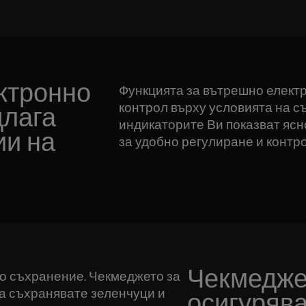
ктронно
Функцията за вътрешно елект
контрол върху условията на с
длага
индикаторите Ви показват ясн
ии на
за удобно регулиране и контро
Чекмедже
о съхранение. Чекмеджето за
а съхранявате зеленчуци и
осигуряв