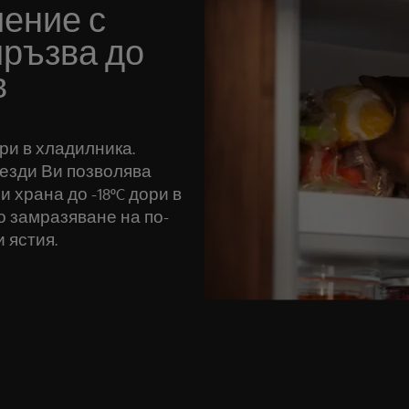
ение с
мръзва до
в
ри в хладилника.
везди Ви позволява
 храна до -18ºC дори в
 замразяване на по-
 ястия.