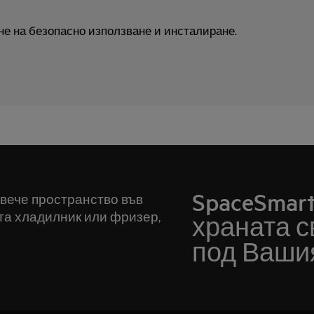
не на безопасно използване и инсталиране.
SpaceSmar
овече пространство във
ета хладилник или фризер,
храната с
под Ваши