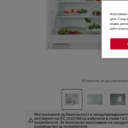
Използваме б
цели. Също 
медии, рекла
който изпол
Кликнете, за да увеличит
Инструкциите за безопасност и предупрежденията
регламент на ЕС 2023/988 са изброени в глава 1 и 
потребителя. За безопасно използване на продук
ръководство за потребителя.