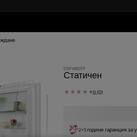
аждане
OSF6I82EF
Статичен
0 (0)
2+3 години гаранция за 