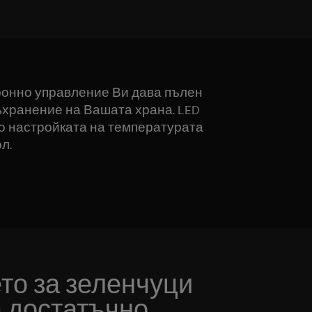
ронно управление Ви дава пълен
ъхранение на Вашата храна. LED
о настройката на температурата
л.
то за зеленчуци
а достатъчно