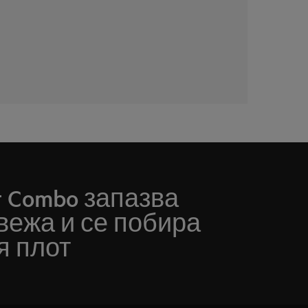
t Combo запазва
вежа и се побира
я плот