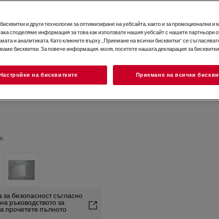
исквитки и други технологии за оптимизиране на уебсайта, както и за промоционални и 
така споделяме информация за това как използвате нашия уебсайт с нашите партньори о
мата и аналитиката. Като кликнете върху „Приемане на всички бисквитки“ се съгласявате
зваме бисквитки. За повече информация, моля, посетете нашата декларация за бисквитки
Настройки на бисквитките
Приемане на всички бискви
е.
 за безопасност съгласно
2 на ръководството за
та прочетете пълното