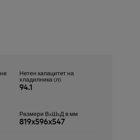
ане
Нетен капацитет на
хладилника (л)
94.1
Размери ВxШxД в мм
819x596x547