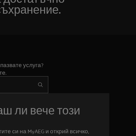
съхранение.
пазвате услуга?
те.
ш ли вече този
ите си на MyAEG и открий всичко,