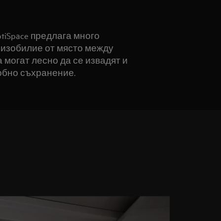
tiSpace предлага много
 изобилие от място между
 могат лесно да се извадят и
добно съхранение.