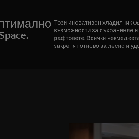
оптимално
Този иновативен хладилник Op
възможности за съхранение и
Space.
рафтовете. Всички чекмеджета
закрепят отново за лесно и у