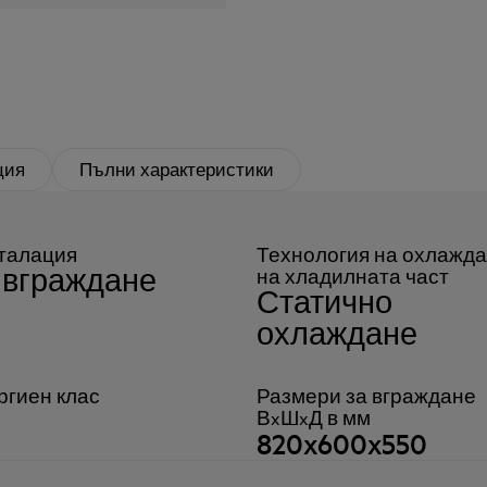
ция
Пълни характеристики
талация
Технология на охлажд
 вграждане
на хладилната част
Статично
охлаждане
ргиен клас
Размери за вграждане
ВxШxД в мм
820x600x550