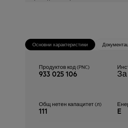
Основни характеристики
Документа
Продуктов код (PNC)
Инс
933 025 106
За
Общ нетен капацитет (л)
Ене
111
E