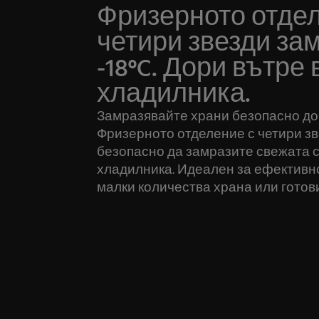
Фризерното отдел
четири звезди за
-18ºC. Дори вътре 
хладилника.
Замразявайте храни безопасно до
Фризерното отделение с четири з
безопасно да замразите свежата си
хладилника. Идеален за ефективно
малки количества храна или готови