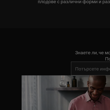
плодове с различни форми и раз
Знаете ли, че 
По
Въведете текст за 