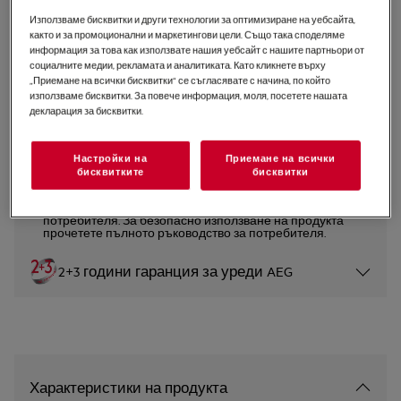
Използваме бисквитки и други технологии за оптимизиране на уебсайта,
TA5PB53APB
Фурна 5000 SurroundCook със
както и за промоционални и маркетингови цели. Също така споделяме
информация за това как използвате нашия уебсайт с нашите партньори от
SteamBake
социалните медии, рекламата и аналитиката. Като кликнете върху
„Приемане на всички бисквитки“ се съгласявате с начина, по който
0 (0)
използваме бисквитки. За повече информация, моля, посетете нашата
декларация за бисквитки.
Продуктов информационен лист
Настройки на
Приемане на всички
бисквитките
бисквитки
Инструкциите за безопасност и предупрежденията за
безопасност съгласно регламент на ЕС 2023/988 са
изброени в глава 1 и 2 на ръководството за
потребителя. За безопасно използване на продукта
прочетете пълното ръководство за потребителя.
2+3 години гаранция за уреди AEG
Характеристики на продукта