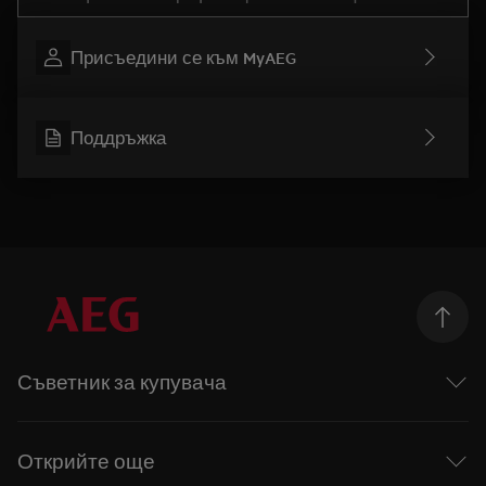
Присъедини се към MyAEG
Поддръжка
Съветник за купувача
Перални машини
Перални със сушилня
Открийте още
Сушилни