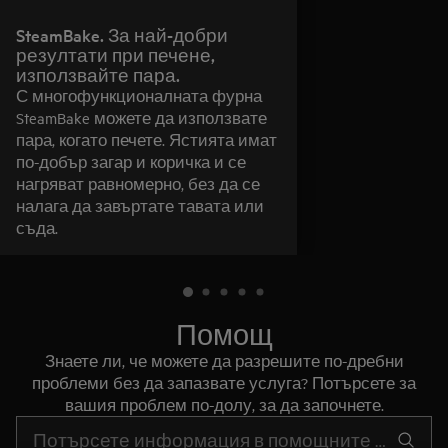
SteamBake. За най-добри
резултати при печене,
използвайте пара.
С многофункционалната фурна
SteamBake можете да използвате
пара, когато печете. Ястията имат
по-добър загар и коричка и се
нагряват равномерно, без да се
налага да завъртате тавата или
съда.
Помощ
Знаете ли, че можете да разрешите по-дребни
проблеми без да запазвате услуга? Потърсете за
вашия проблем по-долу, за да започнете.
Въведете текст за да потърсите статии за поддръжка