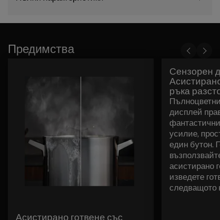
Предимства
Сензорен д
Асистирано
ръка разст
Пълноцветни
дисплей прав
фантастични
усилие, прос
един бутон. 
възползвайте
асистирано г
изведете гот
следващото 
Асистирано готвене със