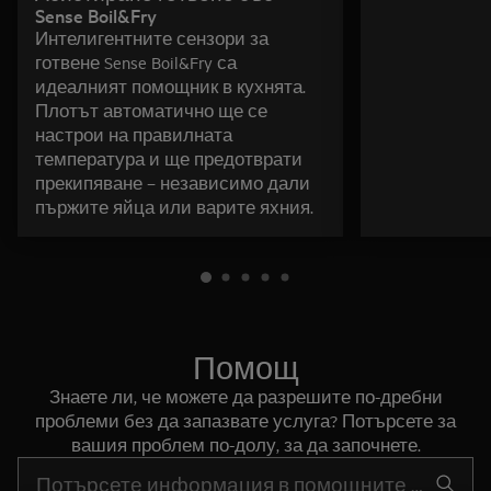
Sense Boil&Fry
Интелигентните сензори за
готвене Sense Boil&Fry са
идеалният помощник в кухнята.
Плотът автоматично ще се
настрои на правилната
температура и ще предотврати
прекипяване – независимо дали
пържите яйца или варите яхния.
Помощ
Знаете ли, че можете да разрешите по-дребни
проблеми без да запазвате услуга? Потърсете за
вашия проблем по-долу, за да започнете.
Въведете текст за да потърсите статии за поддръжка