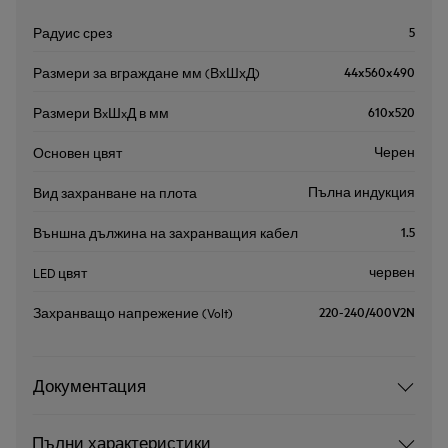
5
Радуис срез
44x560x490
Размери за вграждане мм (ВхШхД)
610x520
Размери ВxШxД в мм
Черен
Основен цвят
Пълна индукция
Вид захранване на плота
1.5
Външна дължина на захранващия кабел
червен
LED цвят
220-240/400V2N
Захранващо напрежение (Volt)
Документация
Пълни характеристики