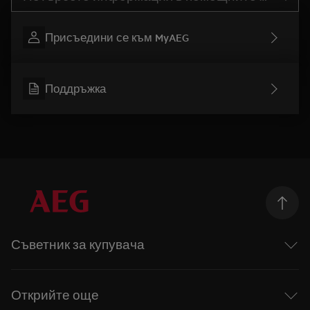
Присъедини се към MyAEG
Поддръжка
Съветник за купувача
Перални машини
Перални със сушилня
Открийте още
Сушилни