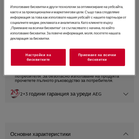
Използваме бисквитки и други технологии за оптимизиране на уебсайта,
NIG64B30AB
Плот 8000 SenseBoil+Fry 60 cm
както и за промоционални и маркетингови цели. Също така споделяме
информация за това как използвате нашия уебсайт с нашите партньори от
социалните медии, рекламата и аналитиката. Като кликнете върху
„Приемане на всички бисквитки“ се съгласявате с начина, по който
0 (0)
използваме бисквитки. За повече информация, моля, посетете нашата
декларация за бисквитки.
Продуктов информационен лист
Настройки на
Приемане на всички
бисквитките
бисквитки
Инструкциите за безопасност и предупрежденията за
безопасност съгласно регламент на ЕС 2023/988 са
изброени в глава 1 и 2 на ръководството за
потребителя. За безопасно използване на продукта
прочетете пълното ръководство за потребителя.
2+3 години гаранция за уреди AEG
Основни характеристики