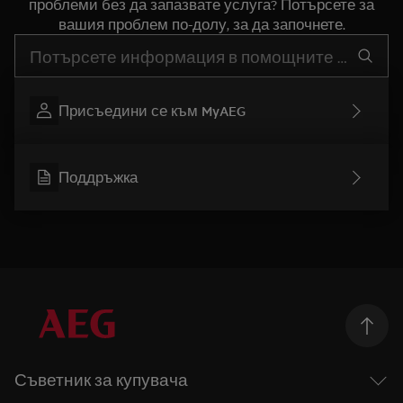
проблеми без да запазвате услуга? Потърсете за
вашия проблем по-долу, за да започнете.
Въведете текст за да потърсите статии за поддръжка
Присъедини се към MyAEG
Поддръжка
Съветник за купувача