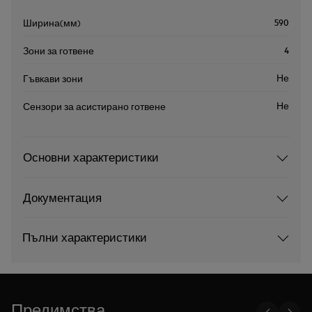
590
Ширина(мм)
4
Зони за готвене
Не
Гъвкави зони
Не
Сензори за асистирано готвене
Основни характеристики
Документация
Пълни характеристики
Предимства