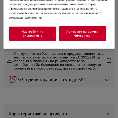
социалните медии, рекламата и аналитиката. Като кликнете върху
HK654070FB
„Приемане на всички бисквитки“ се съгласявате с начина, по който
3000 Лъчист плот 60 cm
използваме бисквитки. За повече информация, моля, посетете нашата
декларация за бисквитки.
4.8 (33)
Настройки на
Приемане на всички
бисквитките
бисквитки
Продуктов информационен лист
Инструкциите за безопасност и предупрежденията за
безопасност съгласно регламент на ЕС 2023/988 са
изброени в глава 1 и 2 на ръководството за
потребителя. За безопасно използване на продукта
прочетете пълното ръководство за потребителя.
2+3 години гаранция за уреди AEG
Характеристики на продукта