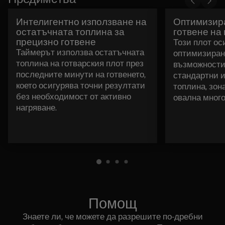
Интелигентно използване на
Оптимизира
остатъчната топлина за
готвене на
прецизно готвене
Този плот ос
Таймерът използва остатъчната
оптимизиран
топлина на готварския плот през
възможности 
последните минути на готвенето,
стандартни и
което осигурява точни резултати
топлина, зон
без необходимост от активно
овална мног
нагряване.
Помощ
Знаете ли, че можете да разрешите по-дребни