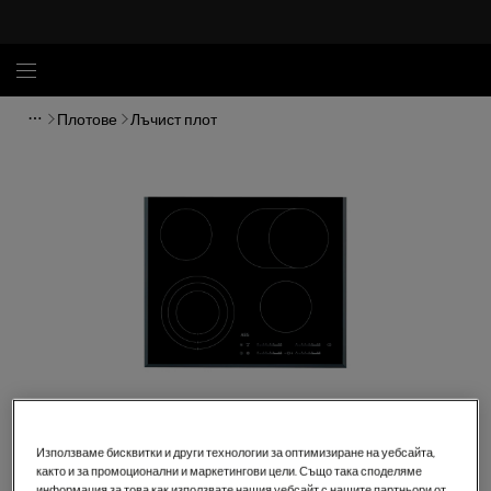
Плотове
Лъчист плот
Кликнете, за да увеличите.
Използваме бисквитки и други технологии за оптимизиране на уебсайта,
както и за промоционални и маркетингови цели. Също така споделяме
информация за това как използвате нашия уебсайт с нашите партньори от