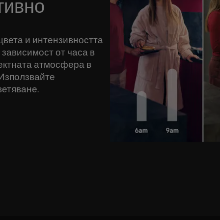
тивно
 цвета и интензивността
 зависимост от часа в
ектната атмосфера в
 Използвайте
ветяване.