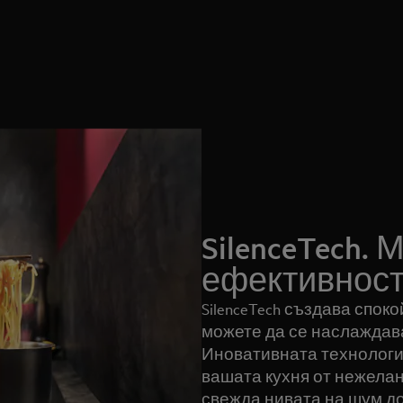
SilenceTech.
ефективност
SilenceTech създава спок
можете да се наслаждават
Иновативната технологи
вашата кухня от нежела
свежда нивата на шум д