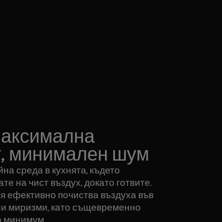
 Максимална
, минимален шум
ойна среда в кухнята, където
е на чист въздух, докато готвите.
я ефективно почиства въздуха във
ни миризми, като същевременно
о минимум.