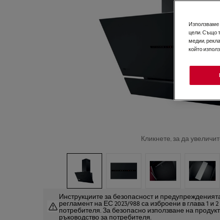
Използваме б
цели. Също 
медии, рекла
който изпол
Кликнете, за да увеличит
Инструкциите за безопасност и предупрежденията
регламент на ЕС 2023/988 са изброени в глава 1 и 
потребителя. За безопасно използване на продук
ръководство за потребителя.