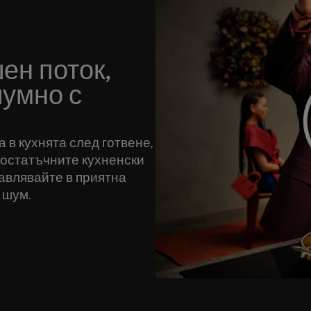
ен поток,
шумно с
 в кухнята след готвене,
 остатъчните кухненски
бавлявайте в приятна
 шум.