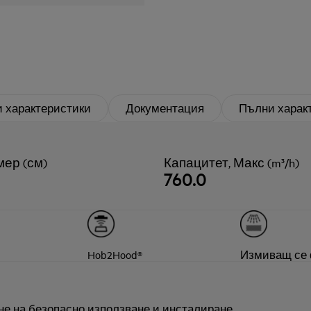
 характеристики
Документация
Пълни харак
мер (см)
Капацитет, Макс (m³/h)
760.0
Hob2Hood®
Измиващ се
не на безопасно използване и инсталиране.