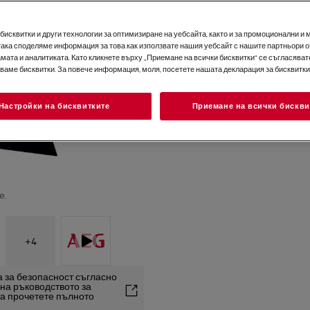
исквитки и други технологии за оптимизиране на уебсайта, както и за промоционални и 
така споделяме информация за това как използвате нашия уебсайт с нашите партньори о
мата и аналитиката. Като кликнете върху „Приемане на всички бисквитки“ се съгласявате
зваме бисквитки. За повече информация, моля, посетете нашата декларация за бисквитки
Настройки на бисквитките
Приемане на всички бискви
е.
+
4
 за безопасност съгласно
2 на ръководството за
та прочетете пълното