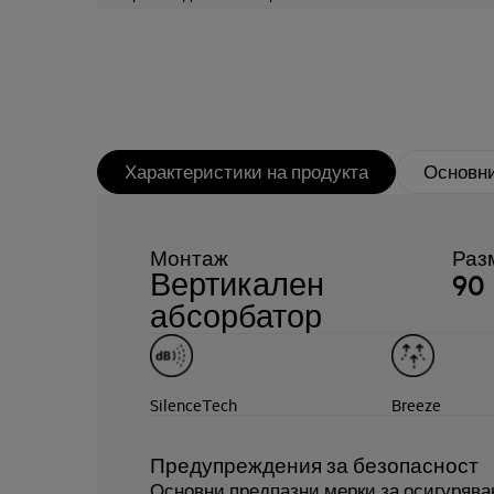
Характеристики на продукта
Основни
Монтаж
Раз
Вертикален
90
абсорбатор
SilenceTech
Breeze
Предупреждения за безопасност
Основни предпазни мерки за осигурява