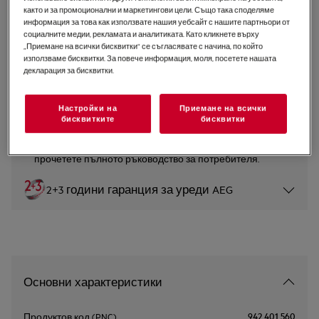
както и за промоционални и маркетингови цели. Също така споделяме
KKK994500T
информация за това как използвате нашия уебсайт с нашите партньори от
Кафе-машина за вграждане
социалните медии, рекламата и аналитиката. Като кликнете върху
„Приемане на всички бисквитки“ се съгласявате с начина, по който
използваме бисквитки. За повече информация, моля, посетете нашата
декларация за бисквитки.
0 (0)
Настройки на
Приемане на всички
Инструкциите за безопасност и предупрежденията за
бисквитките
бисквитки
безопасност съгласно регламент на ЕС 2023/988 са
изброени в глава 1 и 2 на ръководството за
потребителя. За безопасно използване на продукта
прочетете пълното ръководство за потребителя.
2+3 години гаранция за уреди AEG
Основни характеристики
942 401 560
Продуктов код (PNC)