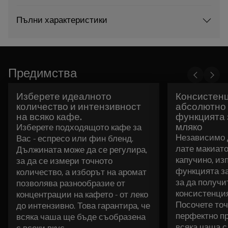
Пълни характеристики
Предимства
Изберете идеалното
Консистенц
количество и интензивност
абсолютно 
на всяко кафе.
функцията 
мляко
Изберете подходящото кафе за
Независимо 
Вас - еспресо или фин бленд.
лате макиат
Дължината може да се регулира,
капучино, из
за да се измери точното
функцията за
количество, а изборът на аромат
за да получи
позволява разнообразие от
консистенция
концентрации на кафето - от леко
Посочете точ
до интензивно. Това гарантира, че
перфектно пр
всяка чаша ще бъде съобразена
всяка чаша с
с всеки вкус.