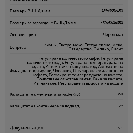
455x595x450
Размери ВxШxД в мм
450x560x550
Размери за вграждане ВxШxД в мм
Черен мат
Основен цвят
2 чаши, Екстра-меко, Екстра-силно, Меко,
Еспресо
Стандартно, Смляно, Силно
Регулиране количеството кафе, Регулиране
количеството вода, Регулиране температурата на
водата, Автоматичен капучинатор, Автоматично
стартиране, Часовник, Регулиране смилането на
Функции
кафето, Регулиране температурата на кафето,
Почистване от котлен камък, Кана за кафета,
Изплакване, Регулиране твърдостта на водата
350
Капацитет на мелaчката за кафе (гр)
2.5
Капацитет на контейнера за вода (л)
Документация