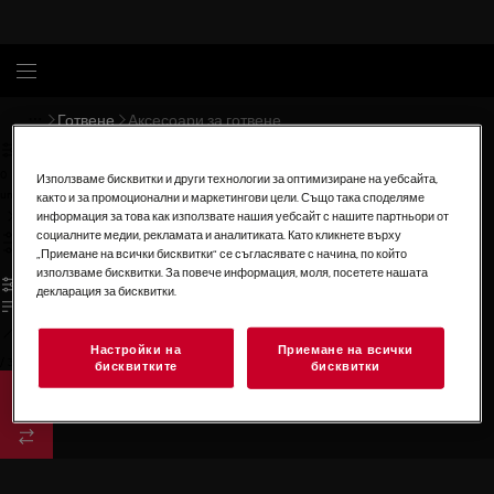
Готвене
Аксесоари за готвене
0
Използваме бисквитки и други технологии за оптимизиране на уебсайта,
undefined
както и за промоционални и маркетингови цели. Също така споделяме
информация за това как използвате нашия уебсайт с нашите партньори от
социалните медии, рекламата и аналитиката. Като кликнете върху
„Приемане на всички бисквитки“ се съгласявате с начина, по който
използваме бисквитки. За повече информация, моля, посетете нашата
декларация за бисквитки.
Настройки на
Приемане на всички
/
3
бисквитките
бисквитки