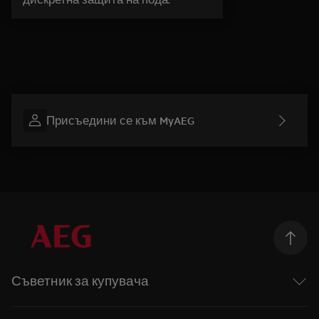
Присъедини се към MyAEG
Съветник за купувача
Перални машини