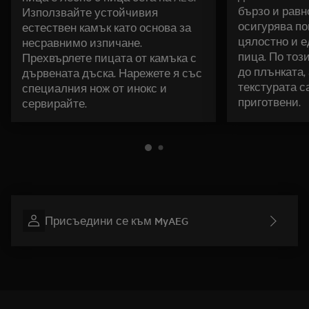
бързо и равн
Използвайте устойчивия
осигурява по
естествен камък като основа за
цялостно и е
несравнимо изпичане.
пица. По тоз
Прехвърлете пицата от камъка с
до плънката,
дървената дъска. Нарежете я със
текстурата с
специалния нож от инокс и
приготвени.
сервирайте.
Присъедини се към MyAEG