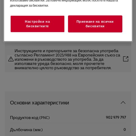
използваме бисквитки. За повече информация, моля, посетете нашата
декларация за бисквитки.
A9OZPS1
Комплект за пица от 3 части
Настройки на
Приемане на всички
бисквитките
бисквитки
0 (0)
Инструкциите и препоръките за безопасна употреба
съгласно Регламент 2023/988 на Европейския съюз са
изложени в ръководството за употреба. За да
използвате уреда безопасно, моля прочетете
внимателно цялото ръководство за потребителя.
Основни характеристики
902 979 797
Продуктов код (PNC)
0
Дълбочина (мм.)