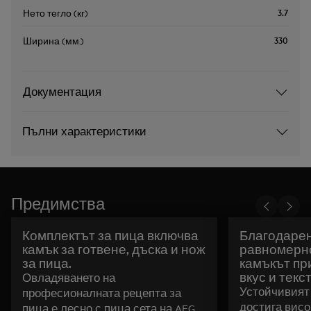
3.7
Нето тегло (кг)
330
Ширина (мм.)
Документация
Пълни характеристики
Предимства
Комплектът за пица включва
Благодарен
камък за готвене, дъска и нож
равномерно
за пица.
камъкът пр
вкус и текс
Овладяването на
Устойчивият
професионалната рецепта за
достига висо
пица е лесно с пица сета на AEG.