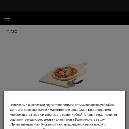
AEG
Използваме бисквитки и други технологии за оптимизиране на уебсайта,
както и за промоционални и маркетингови цели. Също така споделяме
Кликнете, за да увеличите.
информация за това как използвате нашия уебсайт с нашите партньори от
социалните медии, рекламата и аналитиката. Като кликнете върху
„Приемане на всички бисквитки“ се съгласявате с начина, по който