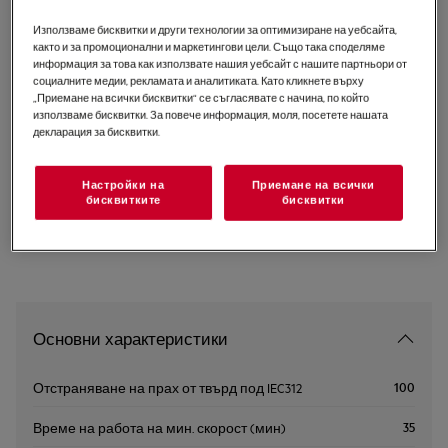
AW82U2DG
Използваме бисквитки и други технологии за оптимизиране на уебсайта,
Безкабелна за сухо и мокро
както и за промоционални и маркетингови цели. Също така споделяме
информация за това как използвате нашия уебсайт с нашите партньори от
8000
социалните медии, рекламата и аналитиката. Като кликнете върху
„Приемане на всички бисквитки“ се съгласявате с начина, по който
0 (0)
използваме бисквитки. За повече информация, моля, посетете нашата
декларация за бисквитки.
Инструкциите за безопасност и предупрежденията за
безопасност съгласно Регламент на ЕС 2023/988 са
Настройки на
Приемане на всички
изброени в ръководството за потребителя. За
бисквитките
бисквитки
безопасно използване на продукта прочетете пълното
ръководство за потребителя.
Основни характеристики
100
Отстраняване на прах от твърд под IEC312
35
Време на работа на мин. скорост (мин)