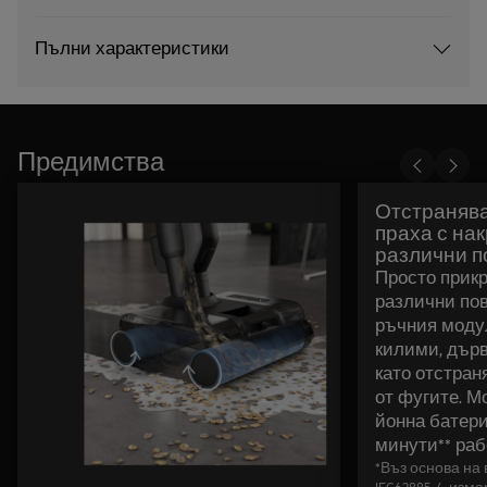
Пълни характеристики
Предимства
Отстранява
праха с на
различни п
Просто прикр
различни по
ръчния модул
килими, дърв
като отстран
от фугите. М
йонна батери
минути** раб
*Въз основа на
IEC62885-4, из