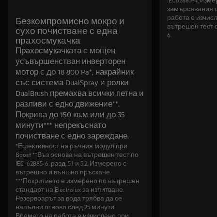
замърсявания о
работа е изчис
Безкомпромисно мокро и
вътрешен тест с
сухо почистване с една
6.
прахосмукачка
Прахосмукачката с мощен,
усъвършенстван инверторен
мотор с до 18 800 Pa*, накрайник
със система DualSpray и ролки
DualBrush премахва всички петна и
разливи с едно движение**.
Покрива до 150 кв.м или до 35
минути*** непрекъснато
почистване с едно зареждане.
*Ефективност на ръчния модул при
Boost **Въз основа на вътрешен тест по
IEC-62885-6, разд. 5.1 и 5.2. Измерено с
вътрешно и външно пръскане.
***Покритието е измерено по вътрешен
стандарт на Electrolux за изпитване.
Резервоарът за вода трябва да се
напълни отново след 25 минути.
Времето на работа е изчислено при