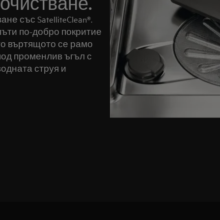
почистване.
е със SatelliteClean®.
пъти по-добро покритие
то въртящото се рамо
под променлив ъгъл с
водната струя и