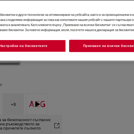
исквитки и други технологии за оптимизиране на уебсайта, както и за промоционални и 
така споделяме информация за това как използвате нашия уебсайт с нашите партньори о
мата и аналитиката. Като кликнете върху „Приемане на всички бисквитки“ се съгласявате
зваме бисквитки. За повече информация, моля, посетете нашата декларация за бисквитки
Настройки на бисквитките
Приемане на всички бискви
е.
+
8
 за безопасност съгласно
2 на ръководството за
та прочетете пълното