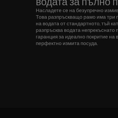
водата за пълно 
Насладете се на безупречно измиван
Това разпръскващо рамо има три 
на водата от стандартното, тъй ка
разпръсква водата непрекъснато 
гаранция за идеално покритие на 
перфектно измита посуда.