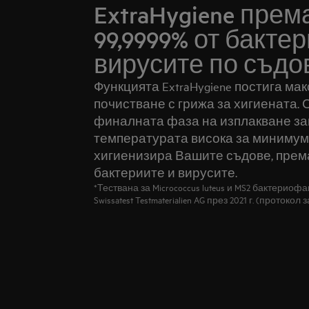
ExtraHygiene прем
99,9999% от бакте
вирусите по съдо
Функцията ExtraHygiene постига ма
почистване с грижа за хигиената. С
финалната фаза на изплакване заг
температурата висока за минимум 
хигиенизира Вашите съдове, према
бактериите и вирусите.
*Тествана за Micrococcus luteus и MS2 бактериоф
Swissatest Testmaterialien AG през 2021 г. (протоко