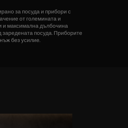
ирано за посуда и прибори с
начение от големината и
и и максимална дълбочина
д заредената посуда. Приборите
нъж без усилие.