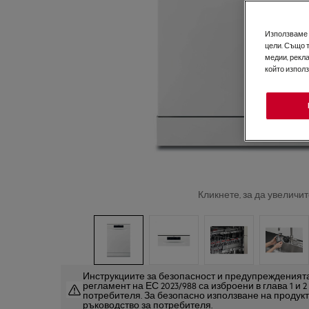
Използваме б
цели. Също 
медии, рекла
който изпол
Кликнете, за да увеличит
Инструкциите за безопасност и предупрежденията
регламент на ЕС 2023/988 са изброени в глава 1 и 
потребителя. За безопасно използване на продук
ръководство за потребителя.