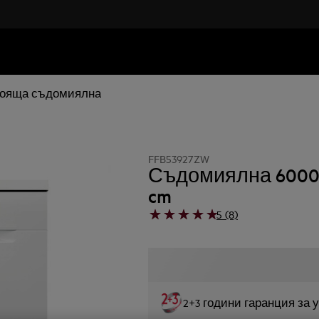
ояща съдомиялна
FFB53927ZW
Съдомиялна 6000 Sa
cm
5 (8)
2+3 години гаранция за 