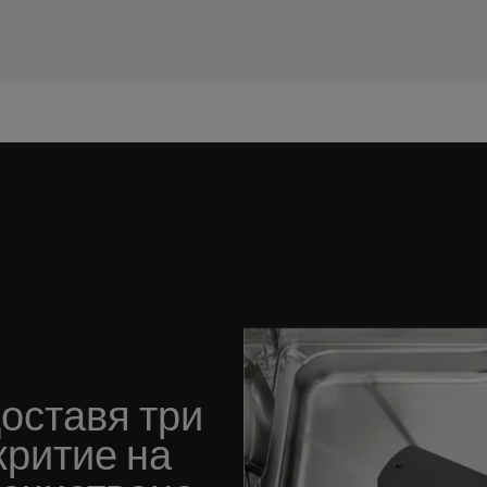
едоставя три
критие на