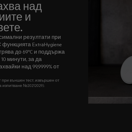
ахва над
риите и
вете.
ксимални резултати при
 функцията ExtraHygiene
рява до 69°C и поддържа
10 минути, за да
хвайки над 99,9999% от
аг при външен тест, извършен от
л за изпитване №20212029).