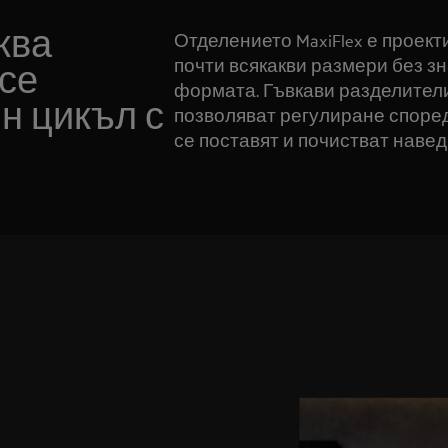
ква
Отделението MaxiFlex е проект
почти всякакви размери без з
се
формата. Гъвкави разделител
н цикъл с
позволяват регулиране споре
се поставят и почистват навед