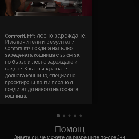
ComfortLift®: лесно зареждане.
Изключителни резултати
ComfortLift® повдига напълно
заредената кошница с 25 см за
по-бързо и лесно зареждане и
вадене. Когато издърпате
долната кошница, специално
проектирани панти плавно я
повдигат до нивото на горната
кошница.
Помощ
Знаете ли, че можете да разрешите по-дребни