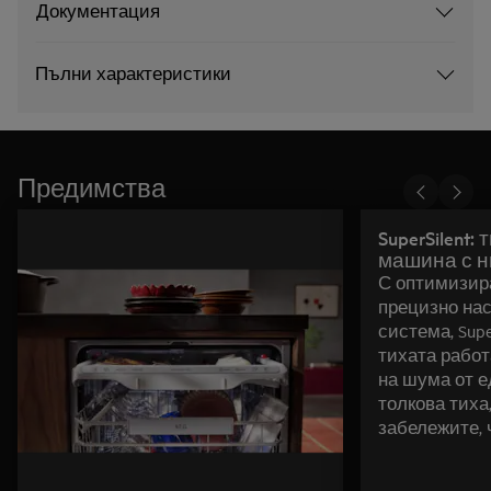
Документация
Пълни характеристики
Предимства
SuperSilent
машина с н
С оптимизир
прецизно на
система, Supe
тихата работ
на шума от ед
толкова тиха
забележите, 