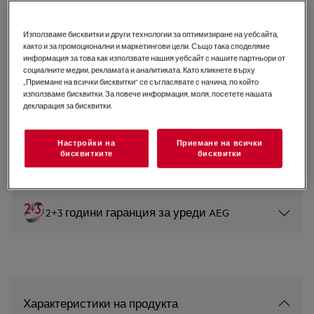
NG92IX20PK
Съдомиялна 9000 Flexibility 60
Използваме бисквитки и други технологии за оптимизиране на уебсайта,
както и за промоционални и маркетингови цели. Също така споделяме
cm
информация за това как използвате нашия уебсайт с нашите партньори от
социалните медии, рекламата и аналитиката. Като кликнете върху
0 (0)
„Приемане на всички бисквитки“ се съгласявате с начина, по който
използваме бисквитки. За повече информация, моля, посетете нашата
Продуктов информационен лист
декларация за бисквитки.
Инструкциите за безопасност и предупрежденията за
Настройки на
Приемане на всички
безопасност съгласно регламент на ЕС 2023/988 са
бисквитките
бисквитки
изброени в глава 1 и 2 на ръководството за
потребителя. За безопасно използване на продукта
прочетете пълното ръководство за потребителя.
2+3 години гаранция за уреди AEG
Характеристики на продукта