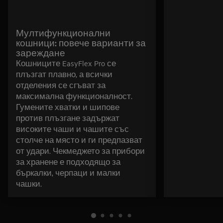
Мултифункционални
кошници: повече варианти за
зареждане
Кошниците EasyFlex Pro се
плъзгат плавно, а всички
отделения се сгъват за
максимална функционалност.
Гумените хватки и шипове
против плъзгане задържат
високите чаши и чашите със
столче на място и ги предпазват
от удари. Чекмеджето за прибори
за хранене е подходящо за
бъркалки, черпаци и малки
чашки.