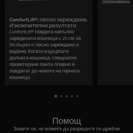
обикновено.
ComfortLift®: лесно зареждане.
Изключителни резултати
ComfortLift® повдига напълно
заредената кошница с 25 см за
по-бързо и лесно зареждане и
вадене. Когато издърпате
долната кошница, специално
проектирани панти плавно я
повдигат до нивото на горната
кошница.
Помощ
Знаете ли, че можете да разрешите по-дребни