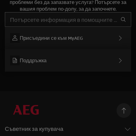
проблеми без да запазвате услуга? Потърсете за
вашия проблем по-долу, за да започнете.
Въведете текст за да потърсите статии за поддръжка
Присъедини се към MyAEG
Поддръжка
Съветник за купувача