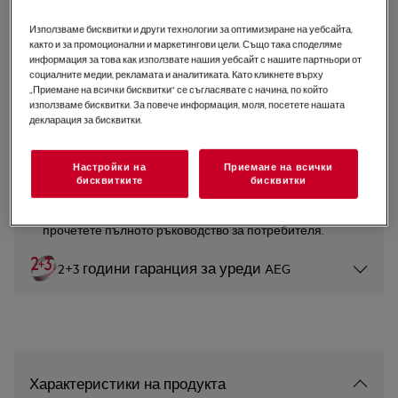
GI8200X5TN
Използваме бисквитки и други технологии за оптимизиране на уебсайта,
Съдомиялна 8000 60 cm
както и за промоционални и маркетингови цели. Също така споделяме
информация за това как използвате нашия уебсайт с нашите партньори от
социалните медии, рекламата и аналитиката. Като кликнете върху
0 (0)
„Приемане на всички бисквитки“ се съгласявате с начина, по който
използваме бисквитки. За повече информация, моля, посетете нашата
декларация за бисквитки.
Продуктов информационен лист
Настройки на
Приемане на всички
Инструкциите за безопасност и предупрежденията за
бисквитките
бисквитки
безопасност съгласно регламент на ЕС 2023/988 са
изброени в глава 1 и 2 на ръководството за
потребителя. За безопасно използване на продукта
прочетете пълното ръководство за потребителя.
2+3 години гаранция за уреди AEG
Характеристики на продукта