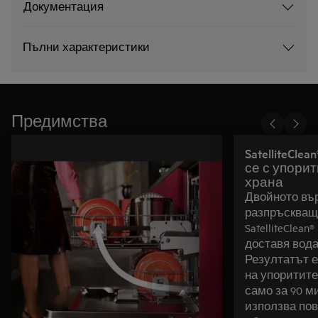
Документация
Пълни характеристики
Предимства
SatelliteCle
се с упори
храна
Двойното въ
разпръскващ
SatelliteClea
доставя вода
Резултатът е
на упоритите
само за 90 м
използва пов