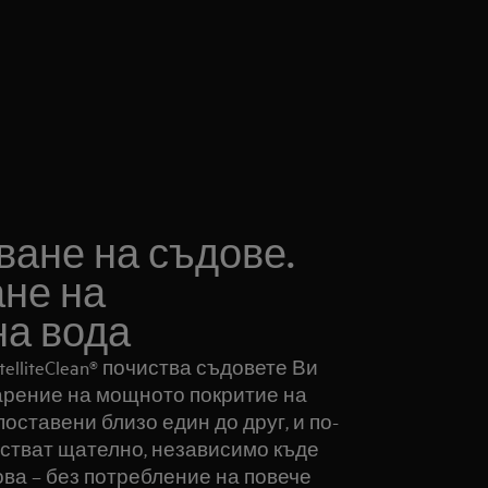
ане на съдове.
ане на
а вода
lliteClean® почиства съдовете Ви
рение на мощното покритие на
поставени близо един до друг, и по-
истват щателно, независимо къде
ова – без потребление на повече