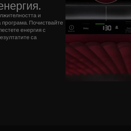
енергия.
ължителността и
а програма. Почиствайте
пестете енергия с
резултатите са