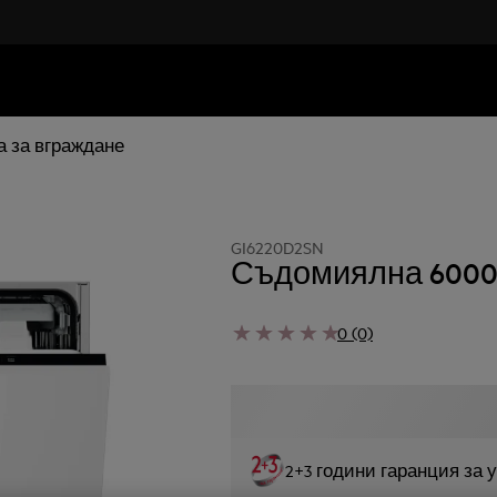
 за вграждане
GI6220D2SN
Съдомиялна 6000 S
0 (0)
2+3 години гаранция за 