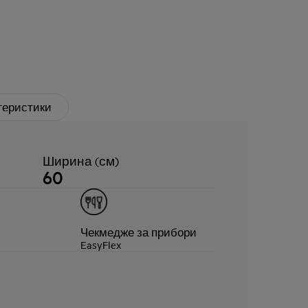
теристики
Ширина (см)
60
Чекмедже за прибори
EasyFlex