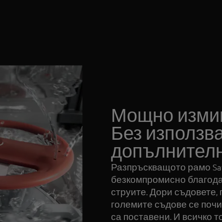
Мощно измив
Без използв
допълнителн
Разпръскващото рамо Sate
безкомпромисно благода
струите. Дори съдовете, 
големите съдове се поч
са поставени. И всичко т