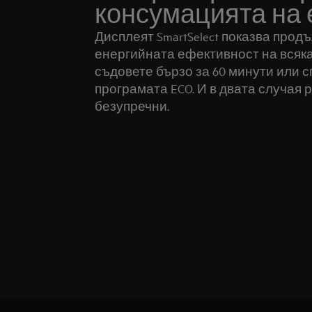
консумацията на 
Дисплеят SmartSelect показва прод
енергийната ефективност на всяк
съдовете бързо за 60 минути или с
програмата ECO. И в двата случая 
безупречни.