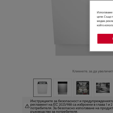
Използваме б
цели. Също 
медии, рекла
който изпол
Кликнете, за да увеличит
Инструкциите за безопасност и предупрежденията
регламент на ЕС 2023/988 са изброени в глава 1 и 
потребителя. За безопасно използване на продук
ръководство за потребителя.