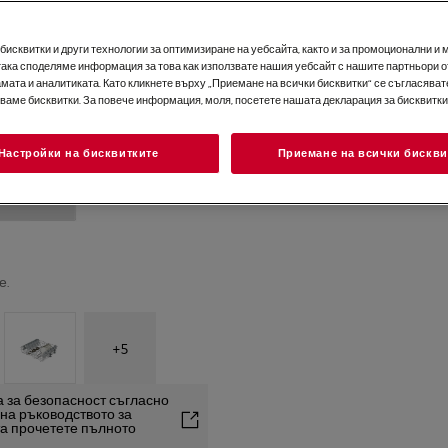
исквитки и други технологии за оптимизиране на уебсайта, както и за промоционални и 
така споделяме информация за това как използвате нашия уебсайт с нашите партньори о
мата и аналитиката. Като кликнете върху „Приемане на всички бисквитки“ се съгласявате
зваме бисквитки. За повече информация, моля, посетете нашата декларация за бисквитки
Настройки на бисквитките
Приемане на всички бискви
е.
+
5
 за безопасност съгласно
2 на ръководството за
та прочетете пълното