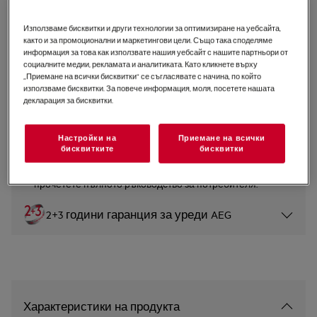
FSE75768P
Съдомиялна 7000 GlassCare 60
Използваме бисквитки и други технологии за оптимизиране на уебсайта,
както и за промоционални и маркетингови цели. Също така споделяме
cm
информация за това как използвате нашия уебсайт с нашите партньори от
социалните медии, рекламата и аналитиката. Като кликнете върху
5 (2)
„Приемане на всички бисквитки“ се съгласявате с начина, по който
използваме бисквитки. За повече информация, моля, посетете нашата
Продуктов информационен лист
декларация за бисквитки.
Настройки на
Приемане на всички
Инструкциите за безопасност и предупрежденията за
бисквитките
бисквитки
безопасност съгласно регламент на ЕС 2023/988 са
изброени в глава 1 и 2 на ръководството за
потребителя. За безопасно използване на продукта
прочетете пълното ръководство за потребителя.
2+3 години гаранция за уреди AEG
Характеристики на продукта