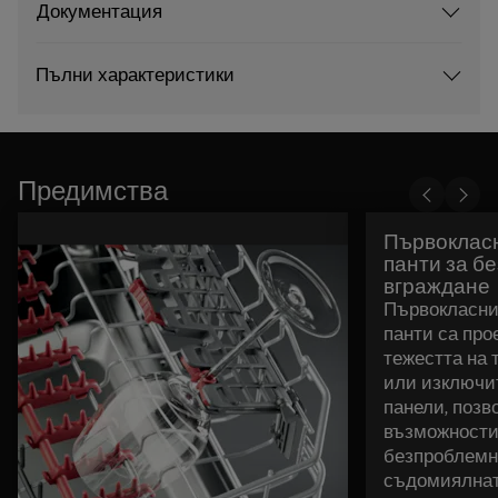
Документация
Пълни характеристики
Предимства
Първокласн
панти за б
вграждане
Първокласни
панти са про
тежестта на 
или изключи
панели, позв
възможности
безпроблемн
съдомиялнат