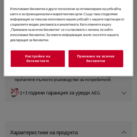
FHK74707P
Използваме бисквитки и други технологии за оптимизиране на уебсайта,
Съдомиялна 7000 GlassCare 60
както и за промоционални и маркетингови цели. Също така споделяме
информация за това как използвате нашия уебсайт с нашите партньори от
cm
социалните медии, рекламата и аналитиката. Като кликнете върху
„Приемане на всички бисквитки“ се съгласявате с начина, по който
5 (3)
използваме бисквитки. За повече информация, моля, посетете нашата
декларация за бисквитки.
Продуктов информационен лист
Настройки на
Приемане на всички
бисквитките
бисквитки
Инструкциите за безопасност и предупрежденията за
безопасност съгласно регламент на ЕС 2023/988 са
изброени в глава 1 и 2 на ръководството за
потребителя. За безопасно използване на продукта
прочетете пълното ръководство за потребителя.
2+3 години гаранция за уреди AEG
Характеристики на продукта