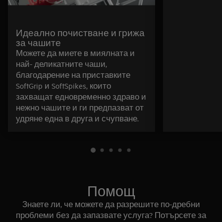
Идеално почистване и грижа
за чашите
Можете да миете в миялната и
най- деликатните чаши,
благодарение на приставките
SoftGrip и SoftSpikes, които
захващат едновременно здраво и
нежно чашите и ги предпазват от
удряне една в друга и счупване.
Помощ
Знаете ли, че можете да разрешите по-дребни
проблеми без да запазвате услуга? Потърсете за