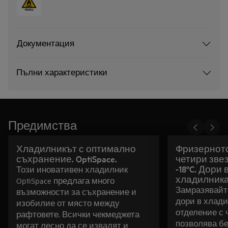
Документация
Пълни характеристики
Предимства
Хладилникът с оптимално
Фризерното
съхранение. OptiSpace.
четири зве
-18ºC. Дори 
Този иновативен хладилник
хладилника
OptiSpace предлага много
Замразявайт
възможности за съхранение и
дори в хлади
изобилие от място между
отделение с 
рафтовете. Всички чекмеджета
позволява б
могат лесно да се извадят и