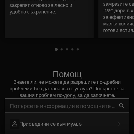
замразите св
закрепят отново за лесно и
-18ºC дори в
удобно съхранение.
за ефективно
малки колич
готови ястия.
Помощ
Знаете ли, че можете да разрешите по-дребни
проблеми без да запазвате услуга? Потърсете за
вашия проблем по-долу, за да започнете.
Въведете текст за да потърсите статии за поддръжка
Присъедини се към MyAEG