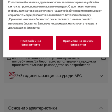
Използваме бисквитки и други технологии за оптимизиране на уебсайта,
NSF5O121ES
както и за промоционални и маркетингови цели. Също така споделяме
Хладилник за вграждане
информация за това как използвате нашия уебсайт с нашите партньори от
социалните медии, рекламата и аналитиката. Като кликнете върху
„Приемане на всички бисквитки“ се съгласявате с начина, по който
използваме бисквитки. За повече информация, моля, посетете нашата
0 (0)
декларация за бисквитки.
Продуктов информационен лист
Настройки на
Приемане на всички
бисквитките
бисквитки
Инструкциите за безопасност и предупрежденията за
безопасност съгласно регламент на ЕС 2023/988 са
изброени в глава 1 и 2 на ръководството за
потребителя. За безопасно използване на продукта
прочетете пълното ръководство за потребителя.
2+3 години гаранция за уреди AEG
Основни характеристики