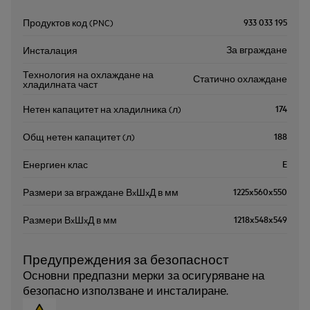
933 033 195
Продуктов код (PNC)
За вграждане
Инсталация
Технология на охлаждане на
Статично охлаждане
хладилната част
174
Нетен капацитет на хладилника (л)
188
Общ нетен капацитет (л)
E
Енергиен клас
1225x560x550
Размери за вграждане ВxШxД в мм
1218x548x549
Размери ВxШxД в мм
Предупреждения за безопасност
Основни предпазни мерки за осигуряване на
безопасно използване и инсталиране.