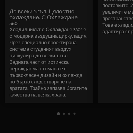
поставките б
До всеки ъгъл. Цялостно
увеличите м
охлаждане. С Охлаждане
пространство
360°
Това е хлади
Хладилникът с Охлаждане 360° е
адаптира сп
с модерна въздушна циркулация.
Чрез специално проектирана
система студеният въздух
циркулира до всеки ъгъл.
Задната част от истинска
неръждаема стомана е с
първокласен дизайн и охлажда
по-бързо след отваряне на
вратата. Трайно запазва богатите
качества на всяка храна.