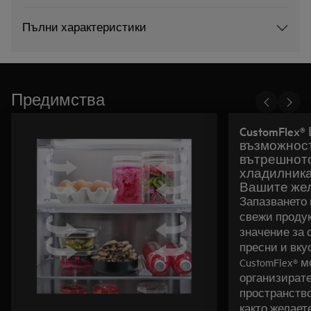
Пълни характеристики
Предимства
CustomFlex®
възможност
вътрешното
хладилника
Вашите же
Запазването
свежи продук
значение за 
пресни и вку
CustomFlex® 
организират
пространств
както желает