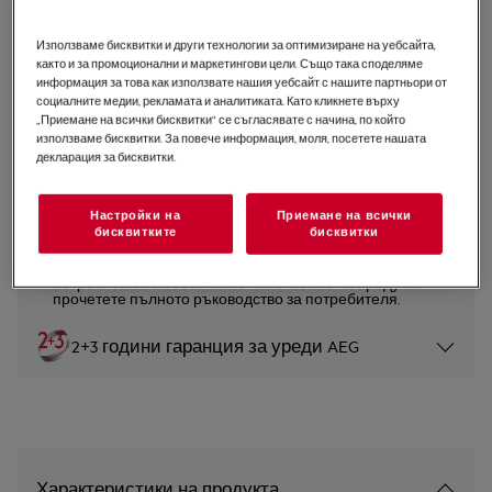
RCB736E7MX
Използваме бисквитки и други технологии за оптимизиране на уебсайта,
Хладилник с фризер 8000
както и за промоционални и маркетингови цели. Също така споделяме
информация за това как използвате нашия уебсайт с нашите партньори от
Cooling 360° 201 cm
социалните медии, рекламата и аналитиката. Като кликнете върху
„Приемане на всички бисквитки“ се съгласявате с начина, по който
5 (5)
използваме бисквитки. За повече информация, моля, посетете нашата
декларация за бисквитки.
Продуктов информационен лист
Настройки на
Приемане на всички
бисквитките
бисквитки
Инструкциите за безопасност и предупрежденията за
безопасност съгласно регламент на ЕС 2023/988 са
изброени в глава 1 и 2 на ръководството за
потребителя. За безопасно използване на продукта
прочетете пълното ръководство за потребителя.
2+3 години гаранция за уреди AEG
Характеристики на продукта