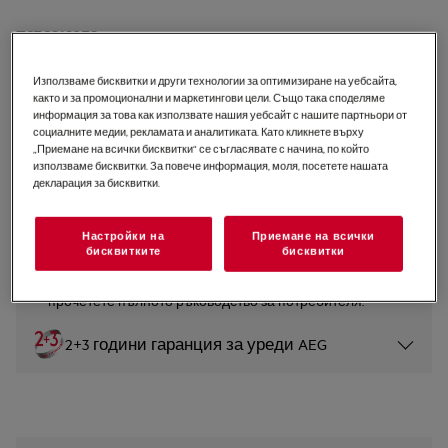
TC7CS182ES
Хладилник с фризер за
вграждане 7000 GreenZone 177.2
Използваме бисквитки и други технологии за оптимизиране на уебсайта,
както и за промоционални и маркетингови цели. Също така споделяме
cm
информация за това как използвате нашия уебсайт с нашите партньори от
социалните медии, рекламата и аналитиката. Като кликнете върху
0 (0)
„Приемане на всички бисквитки“ се съгласявате с начина, по който
използваме бисквитки. За повече информация, моля, посетете нашата
Продуктов информационен лист
декларация за бисквитки.
Настройки на
Приемане на всички
Инструкциите за безопасност и предупрежденията за
бисквитките
бисквитки
безопасност съгласно регламент на ЕС 2023/988 са
изброени в глава 1 и 2 на ръководството за
потребителя. За безопасно използване на продукта
прочетете пълното ръководство за потребителя.
2+3 години гаранция за уреди AEG