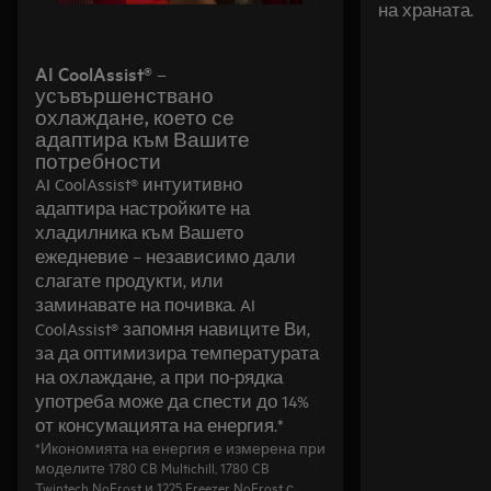
на храната.
AI CoolAssist® –
усъвършенствано
охлаждане, което се
адаптира към Вашите
потребности
AI CoolAssist® интуитивно
адаптира настройките на
хладилника към Вашето
ежедневие – независимо дали
слагате продукти, или
заминавате на почивка. AI
CoolAssist® запомня навиците Ви,
за да оптимизира температурата
на охлаждане, а при по-рядка
употреба може да спести до 14%
от консумацията на енергия.*
*Икономията на енергия е измерена при
моделите 1780 CB Multichill, 1780 CB
Twintech NoFrost и 1225 Freezer NoFrost с