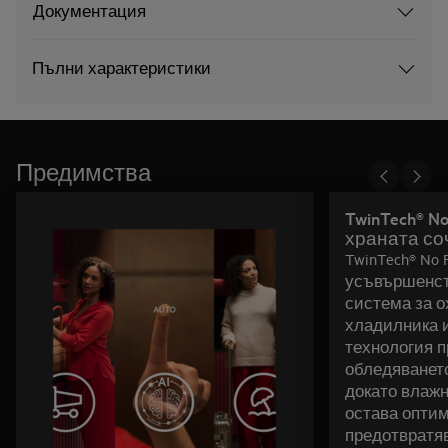
Документация
Пълни характеристики
Предимства
TwinTech® N
храната со
TwinTech® No 
усъвършенст
система за 
хладилника и
технология 
обледяванет
докато влажн
остава оптим
предотвратя