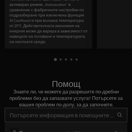
активиран режим „Autovacation“ в
сравнение с фабричните настройки по
подразбиране при изключена функция
AI CoolAssist и при външна температура
от 25°C. Действителната икономия на
енергия може да варира в зависимост от
навиците на ползване и температурата
на околната среда.
Помощ
Знаете ли, че можете да разрешите по-дребни
проблеми без да запазвате услуга? Потърсете за
вашия проблем по-долу, за да започнете.
Въведете текст за да потърсите статии за поддръжка