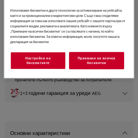
OAB7N82EF
Използваме бисквитки и други технологии за оптимизиране на уебсайта,
No Frost (без обледяване)
както и за промоционални и маркетингови цели. Също така споделяме
информация за това как използвате нашия уебсайт с нашите партньори от
социалните медии, рекламата и аналитиката. Като кликнете върху
5 (2)
„Приемане на всички бисквитки“ се съгласявате с начина, по който
използваме бисквитки. За повече информация, моля, посетете нашата
декларация за бисквитки.
Продуктов информационен лист
Настройки на
Приемане на всички
Инструкциите за безопасност и предупрежденията за
бисквитките
бисквитки
безопасност съгласно регламент на ЕС 2023/988 са
изброени в глава 1 и 2 на ръководството за
потребителя. За безопасно използване на продукта
прочетете пълното ръководство за потребителя.
2+3 години гаранция за уреди AEG
Основни характеристики