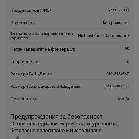
933 026 032
Продуктов код (PNC)
За вграждане
Инсталация
Технология на замразяване на
No Frost (без обледяване)
фризера
85
Нетен капацитет на фризера (л)
E
Енергиен клас
819x596x547
Размери ВxШxД в мм
820x600x550
Размери за вграждане ВxШxД в мм
Бял/a
Основен цвят
Предупреждения за безопасност
Основни предпазни мерки за осигуряване на
безопасно използване и инсталиране.