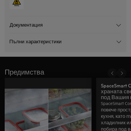
Документация
Пълни характеристики
Предимства
SpaceSmart 
храната св
под Вашия 
SpaceSmart C
повече прос
кухня, като п
хладилник ил
побира под в