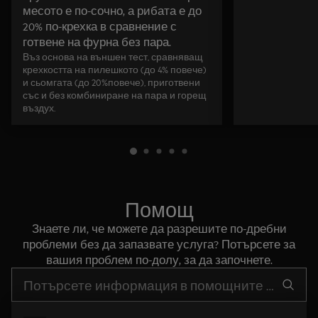
месото е по-сочно, а рибата е до
20% по-крехка в сравнение с
готвене на фурна без пара.
Въз основа на външен тест, сравняващ
крехкостта на пилешкото (до 4% повече)
и сьомгата (до 20%повече), приготвени
със и без комбиниране на пара и горещ
въздух.
Помощ
Знаете ли, че можете да разрешите по-дребни
проблеми без да запазвате услуга? Потърсете за
вашия проблем по-долу, за да започнете.
Въведете текст за да потърсите статии за поддръжка