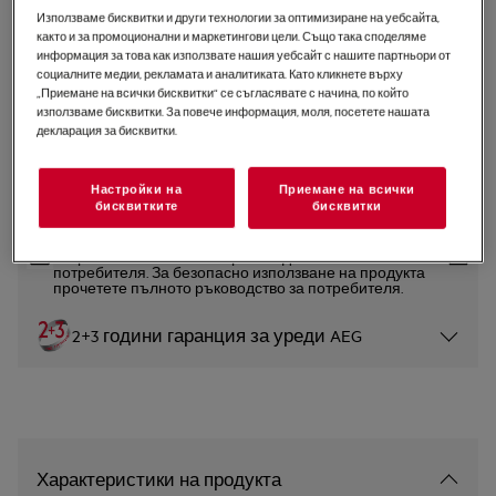
Използваме бисквитки и други технологии за оптимизиране на уебсайта,
TR7PB731SB
както и за промоционални и маркетингови цели. Също така споделяме
Фурна 7000 MealAssist със
информация за това как използвате нашия уебсайт с нашите партньори от
социалните медии, рекламата и аналитиката. Като кликнете върху
SteamCrisp
„Приемане на всички бисквитки“ се съгласявате с начина, по който
5 (4)
използваме бисквитки. За повече информация, моля, посетете нашата
декларация за бисквитки.
Продуктов информационен лист
Настройки на
Приемане на всички
бисквитките
бисквитки
Инструкциите за безопасност и предупрежденията за
безопасност съгласно регламент на ЕС 2023/988 са
изброени в глава 1 и 2 на ръководството за
потребителя. За безопасно използване на продукта
прочетете пълното ръководство за потребителя.
2+3 години гаранция за уреди AEG
Характеристики на продукта