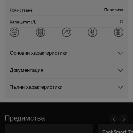
Пиролиза
Почистване
72
Капацитет (Л)
Основни характеристики
Документация
Пълни характеристики
Предимства
CookSmart T