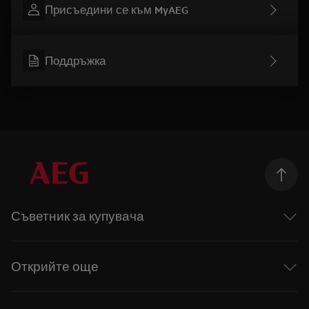
Присъедини се към MyAEG
Поддръжка
Съветник за купувача
Перални машини
Перални със сушилня
Открийте още
Сушилни
Фурни
Интелигентни уреди с отличен дизайн
Плотове