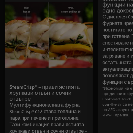
функции на
едно докос
С дисплея Co
фурната чрез
постигате по
при готвене. 
спестяване н
интелигентн
загряване и 
остатъчната 
актуализациит
позволяват д
функции с вр
SteamCrisp® – прави ястията
*Икономия на е
хрупкави отвън и сочни
предишните фу
отвътре
CookSmart Touch
over‑the‑air са
Мултифункционалната фурна
на AEG, акаунт,
SteamCrisp® съчетава топлина и
и Wi‑Fi връзка.
пара при печене и претопляне.
Тази комбинация прави ястията
хрупкави отвън и сочни отвътре –