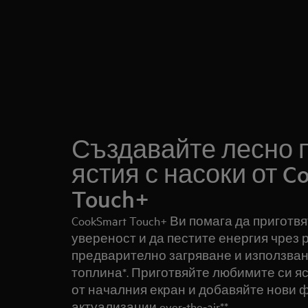
Създавайте лесно 
ястия с насоки от C
Touch+
CookSmart Touch+ Ви помага да приготвя
увереност и да пестите енергия чрез 
предварително загряване и използван
топлина*. Приготвяйте любимите си яс
от началния екран и добавяйте нови 
актуализации over‑the‑air**.