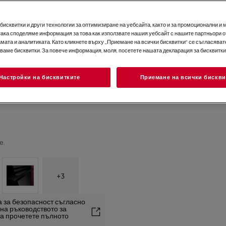
исквитки и други технологии за оптимизиране на уебсайта, както и за промоционални и 
така споделяме информация за това как използвате нашия уебсайт с нашите партньори о
мата и аналитиката. Като кликнете върху „Приемане на всички бисквитки“ се съгласявате
зваме бисквитки. За повече информация, моля, посетете нашата декларация за бисквитки
Настройки на бисквитките
Приемане на всички бискви
е.
+
3
 за безопасност съгласно
2 на ръководството за
та прочетете пълното