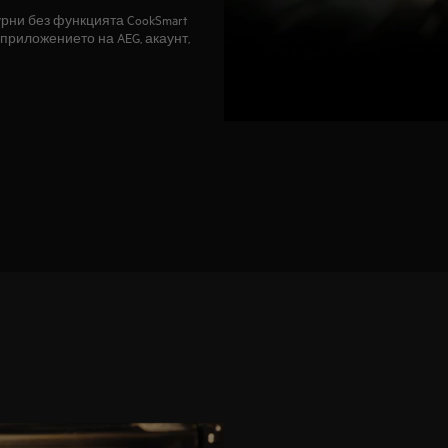
рни без функцията CookSmart
и приложението на AEG, акаунт,