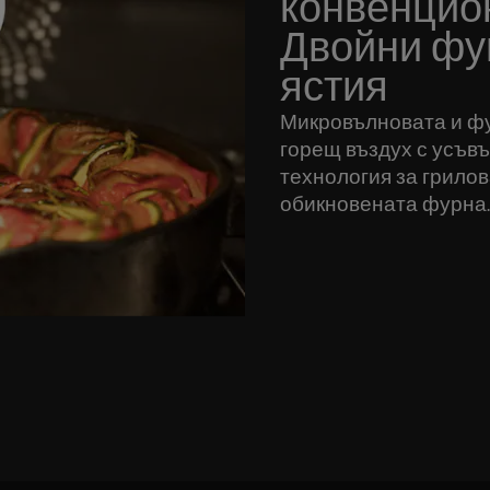
конвенцио
Двойни фу
ястия
Микровълновата и фу
горещ въздух с усъ
технология за грилов
обикновената фурна.