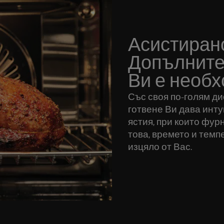
Асистирано
Допълните
Ви е необ
Със своя по-голям д
готвене Ви дава инту
ястия, при които фур
това, времето и темп
изцяло от Вас.