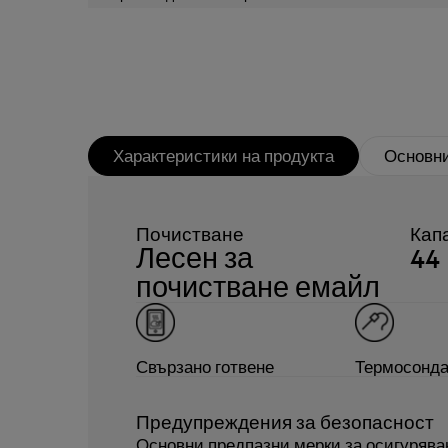
Характеристики на продукта
Основни
Почистване
Капа
Лесен за
44
почистване емайл
Свързано готвене
Термосонд
Предупреждения за безопасност
Основни предпазни мерки за осигурява