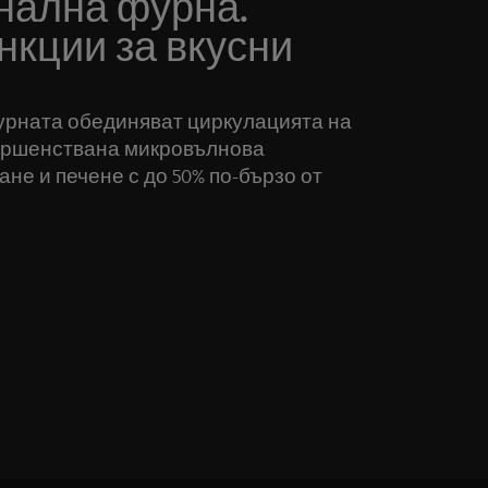
нална фурна.
нкции за вкусни
рната обединяват циркулацията на
вършенствана микровълнова
ане и печене с до 50% по-бързо от