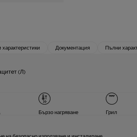
 характеристики
Документация
Пълни харак
цитет (Л)
а
Бързо нагряване
Грил
не на безопасно използване и инсталиране.