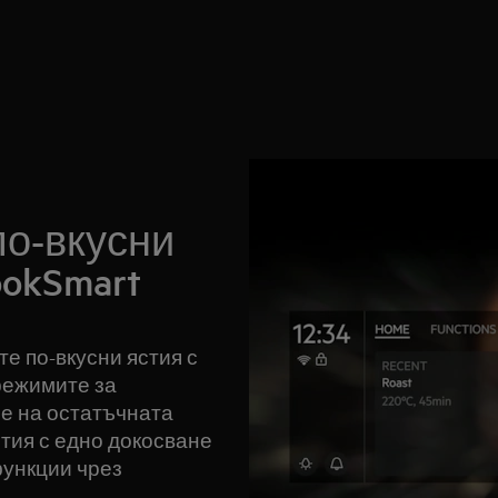
по-вкусни
ookSmart
те по-вкусни ястия с
режимите за
е на остатъчната
тия с едно докосване
функции чрез