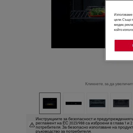
Използваме б
цели. Също 
медии, рекла
който изпол
Кликнете, за да увеличит
Инструкциите за безопасност и предупрежденията
регламент на ЕС 2023/988 са изброени в глава 1 и 
потребителя. За безопасно използване на продук
ръководство за потребителя.