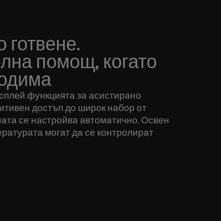
 готвене.
лна помощ, когато
ходима
исплей функцията за асистирано
итивен достъп до широк набор от
ната се настройва автоматично. Освен
ературата могат да се контролират