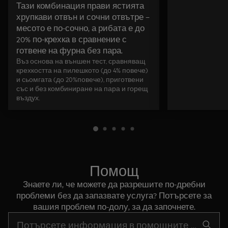
Тази комбинация прави ястията
хрупкави отвън и сочни отвътре –
месото е по-сочно, а рибата е до
20% по-крехка в сравнение с
готвене на фурна без пара.
Въз основа на външен тест, сравняващ
крехкостта на пилешкото (до 4% повече)
и сьомгата (до 20%повече), приготвени
със и без комбиниране на пара и горещ
въздух.
Помощ
Знаете ли, че можете да разрешите по-дребни
проблеми без да запазвате услуга? Потърсете за
вашия проблем по-долу, за да започнете.
Въведете текст за да потърсите статии за поддръжка