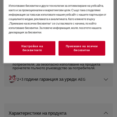
Използваме бисквитки и други технологии за оптимизиране на уебсайта,
NBR6P531SB
Фурна 6000 SenseCook със
както и за промоционални и маркетингови цели. Също така споделяме
информация за това как използвате нашия уебсайт с нашите партньори от
SteamCrisp
социалните медии, рекламата и аналитиката. Като кликнете върху
„Приемане на всички бисквитки“ се съгласявате с начина, по който
5 (2)
използваме бисквитки. За повече информация, моля, посетете нашата
декларация за бисквитки.
Продуктов информационен лист
Настройки на
Приемане на всички
бисквитките
бисквитки
Инструкциите за безопасност и предупрежденията за
безопасност съгласно регламент на ЕС 2023/988 са
изброени в глава 1 и 2 на ръководството за
потребителя. За безопасно използване на продукта
прочетете пълното ръководство за потребителя.
2+3 години гаранция за уреди AEG
Характеристики на продукта