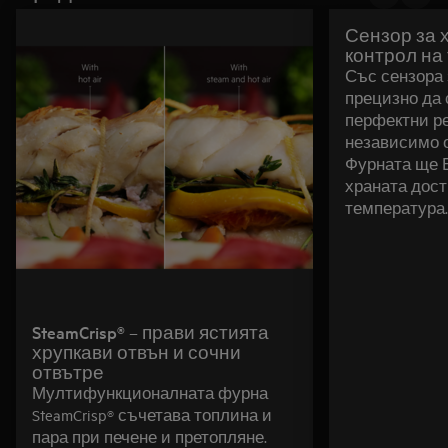
Сензор за 
контрол на
Със сензора 
прецизно да 
перфектни ре
независимо о
Фурната ще В
храната дос
температура.
SteamCrisp® – прави ястията
хрупкави отвън и сочни
отвътре
Мултифункционалната фурна
SteamCrisp® съчетава топлина и
пара при печене и претопляне.