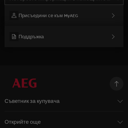
Присъедини се към MyAEG
Поддръжка
Съветник за купувача
Перални машини
Перални със сушилня
Открийте още
Сушилни