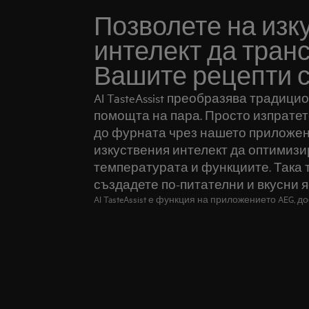
Позволете на изк
интелект да тра
Вашите рецепти с
AI TasteAssist преобразява традици
помощта на пара. Просто изпратет
до фурната чрез нашето приложен
изкуствения интелект да оптимизи
температурата и функциите. Така 
създадете по-питателни и вкусни я
AI TasteAssist е функция на приложението AEG, дост