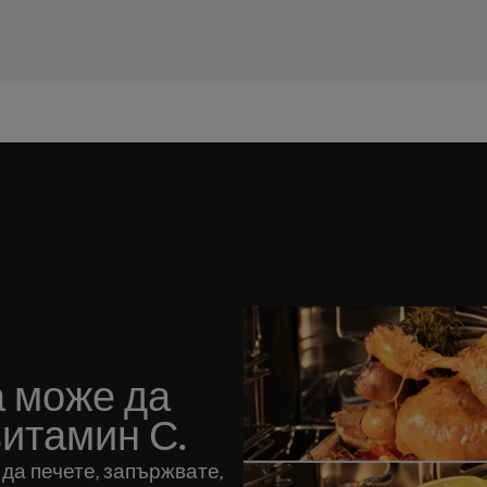
а може да
витамин С.
 да печете, запържвате,