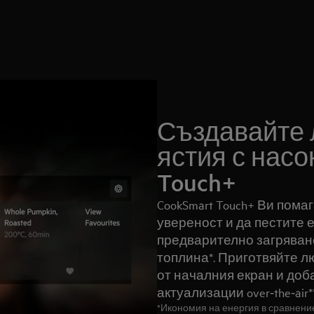
Създавайте 
ястия с насо
Touch+
CookSmart Touch+ Ви пома
увереност и да пестите 
предварително загряван
топлина*. Приготвяйте л
от началния екран и доб
актуализации over‑the‑air**
*Икономия на енергия в сравнени