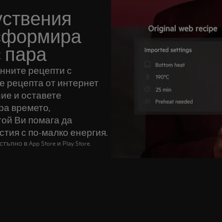
уствения
нсформира
 пара
онните рецепти с
е рецепта от интернет
ие и оставете
ра времето,
той Ви помага да
стия с по-малко енергия.
ъпно в App Store и Play Store.