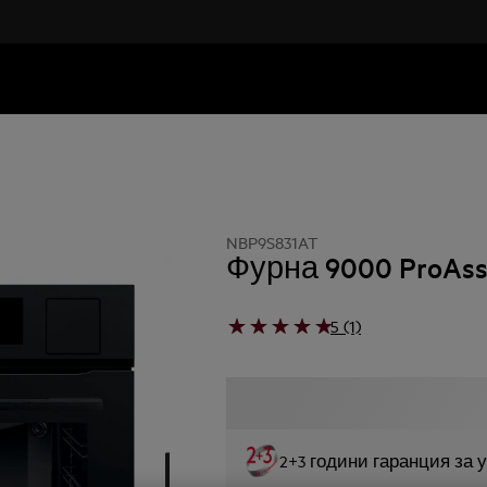
NBP9S831AT
Фурна 9000 ProAss
5 (1)
2+3 години гаранция за 