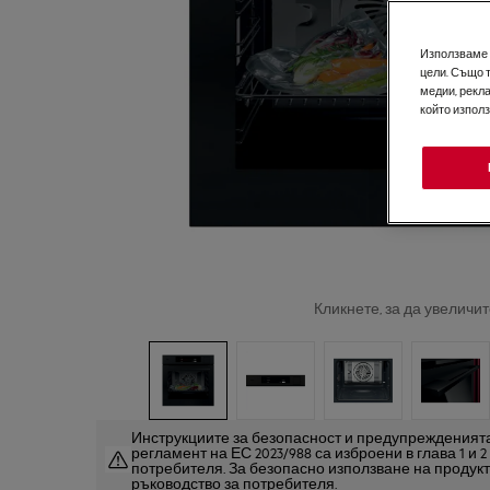
Използваме б
цели. Също 
медии, рекла
който изпол
Кликнете, за да увеличит
Инструкциите за безопасност и предупрежденията
регламент на ЕС 2023/988 са изброени в глава 1 и 
потребителя. За безопасно използване на продук
ръководство за потребителя.