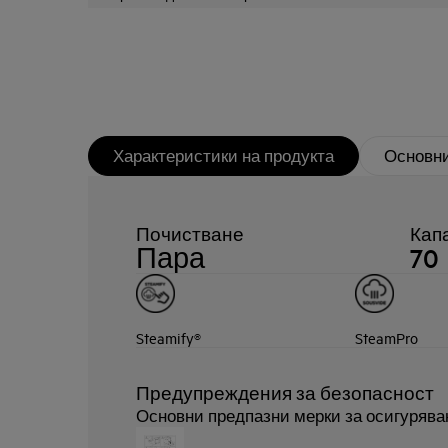
Характеристики на продукта
Основни
Почистване
Капа
Пара
70
Steamify®
SteamPro
Предупреждения за безопасност
Основни предпазни мерки за осигурява