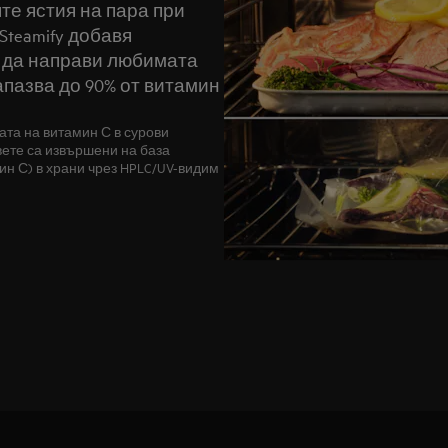
те ястия на пара при
teamify добавя
а да направи любимата
апазва до 90% от витамин
ата на витамин С в сурови
овете са извършени на база
н С) в храни чрез HPLC/UV-видим