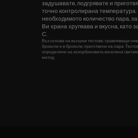
задушавате, подгрявате и приготвя
точно контролирана температура. S
необходимото количество пара, з
Ви храна хрупкава и вкусна, като з
С.
Въз основа на външни тестове, сравняващи нив
броколи и в броколи, приготвени на пара. Тест
определяне на аскорбиновата киселина (витами
метод