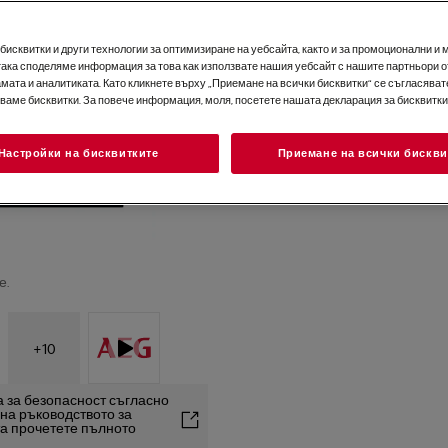
исквитки и други технологии за оптимизиране на уебсайта, както и за промоционални и 
така споделяме информация за това как използвате нашия уебсайт с нашите партньори о
мата и аналитиката. Като кликнете върху „Приемане на всички бисквитки“ се съгласявате
зваме бисквитки. За повече информация, моля, посетете нашата декларация за бисквитки
Настройки на бисквитките
Приемане на всички бискви
е.
+
10
 за безопасност съгласно
2 на ръководството за
та прочетете пълното