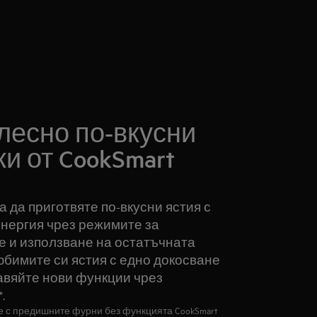
лесно по-вкусни
ки от CookSmart
га да приготвяте по-вкусни ястия с
енергия чрез режимите за
е и използване на остатъчната
юбимите си ястия с едно докосване
авяйте нови функции чрез
.
е с предишните фурни без функцията CookSmart