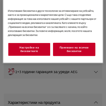
NBP9S831AB
Фурна 9000 ProAssist със
Използваме бисквитки и други технологии за оптимизиране на уебсайта,
както и за промоционални и маркетингови цели. Също така споделяме
SteamPro
информация за това как използвате нашия уебсайт с нашите партньори от
социалните медии, рекламата и аналитиката. Като кликнете върху
5 (1)
„Приемане на всички бисквитки“ се съгласявате с начина, по който
използваме бисквитки. За повече информация, моля, посетете нашата
Продуктов информационен лист
декларация за бисквитки.
Инструкциите за безопасност и предупрежденията за
Настройки на
Приемане на всички
безопасност съгласно регламент на ЕС 2023/988 са
бисквитките
бисквитки
изброени в глава 1 и 2 на ръководството за
потребителя. За безопасно използване на продукта
прочетете пълното ръководство за потребителя.
2+3 години гаранция за уреди AEG
Характеристики на продукта