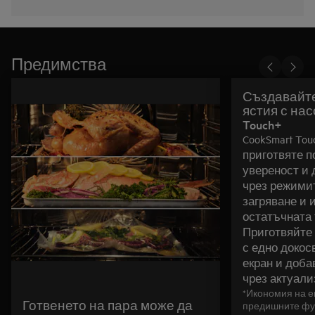
Предимства
Създавайте
ястия с насоки от CookSmart
Touch+
CookSmart To
приготвяте п
увереност и 
чрез режими
загряване и 
остатъчната 
Приготвяйте
с едно докос
екран и доб
чрез актуализ
*Икономия на е
Готвенето на пара може да
предишните фу