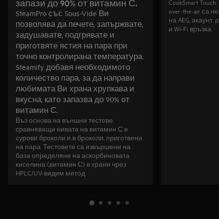
запази до 90% от витамин С.
CookSmart Touch
over‑the‑air са
SteamPro със Sous-Vide Ви
на AEG, акаунт,
позволява да печете, запържвате,
и Wi‑Fi връзка.
задушавате, подгрявате и
приготвяте ястия на пара при
точно контролирана температура.
Steamify добавя необходимото
количество пара, за да направи
любимата Ви храна хрупкава и
вкусна, като запазва до 90% от
витамин С.
Въз основа на външни тестове,
сравняващи нивата на витамин С в
сурови броколи и в броколи, приготвени
на пара. Тестовете са извършени на
база определяне на аскорбиновата
киселина (витамин С) в храни чрез
HPLC/UV-видим метод