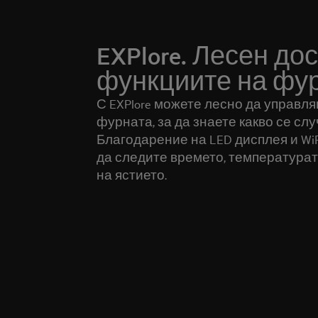
EXPlore. Лесен до
функциите на фу
С EXPlore можете лесно да управл
фурната, за да знаете какво се слу
Благодарение на LED дисплея и Wi
да следите времето, температурат
на ястието.