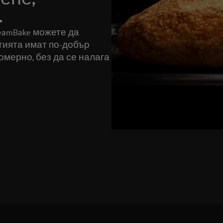
.
amBake можете да
стията имат по-добър
омерно, без да се налага