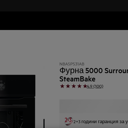
NBA5P531AB
Фурна 5000 Surrou
SteamBake
4.9 (100)
2+3 години гаранция за 