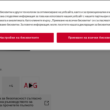
исквитки и други технологии за оптимизиране на уебсайта, както и за промоционални и 
така споделяме информация за това как използвате нашия уебсайт с нашите партньори о
мата и аналитиката. Като кликнете върху „Приемане на всички бисквитки“ се съгласявате
зваме бисквитки. За повече информация, моля, посетете нашата декларация за бисквитки
Настройки на бисквитките
Приемане на всички бискви
е.
+
4
 за безопасност съгласно
2 на ръководството за
та прочетете пълното