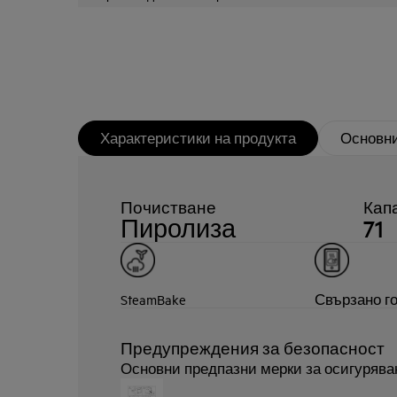
Характеристики на продукта
Основни
Почистване
Капа
Пиролиза
71
SteamBake
Свързано г
Предупреждения за безопасност
Основни предпазни мерки за осигурява