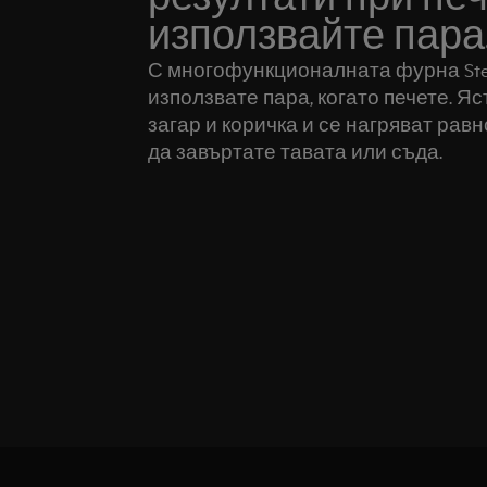
използвайте пара
С многофункционалната фурна Ste
използвате пара, когато печете. Я
загар и коричка и се нагряват равн
да завъртате тавата или съда.