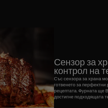
Сензор за хр
контрол на 
Със сензора за храна м
готвенето за перфектни 
рецептата. Фурната ще В
достигне подходящата т