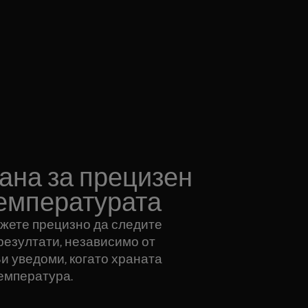
ана за прецизен
температурата
ожете прецизно да следите
резултати, независимо от
и уведоми, когато храната
емпература.