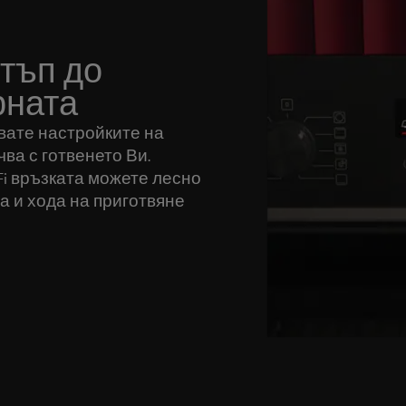
стъп до
рната
явате настройките на
чва с готвенето Ви.
Fi връзката можете лесно
а и хода на приготвяне