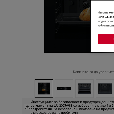
Използваме б
цели. Също 
медии, рекла
който изпол
Кликнете, за да увеличит
Инструкциите за безопасност и предупрежденията
регламент на ЕС 2023/988 са изброени в глава 1 и 
потребителя. За безопасно използване на продук
ръководство за потребителя.