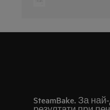
SteamBake. За най
резултати при печ