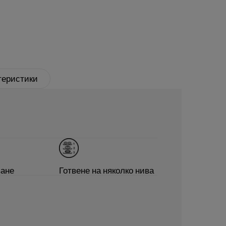
теристики
ване
Готвене на няколко нива