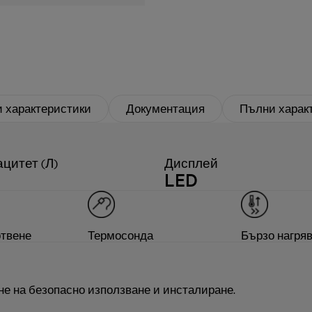
 характеристики
Документация
Пълни харак
цитет (Л)
Дисплей
LED
отвене
Термосонда
Бързо нагря
не на безопасно използване и инсталиране.