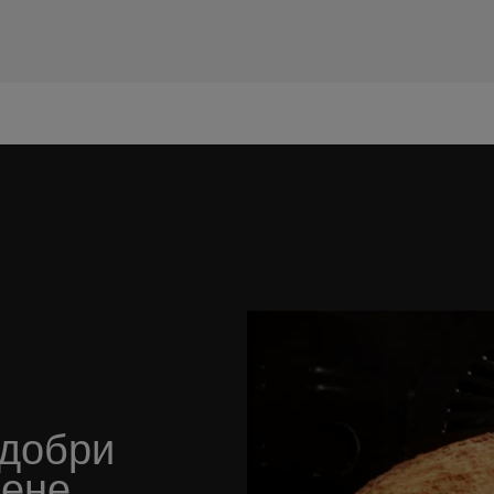
-добри
ене,