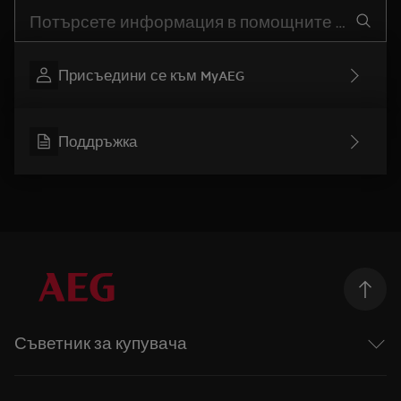
Въведете текст за да потърсите статии за поддръжка
Присъедини се към MyAEG
Поддръжка
Съветник за купувача
Перални машини