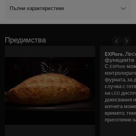
Пълни характеристики
Предимства
EXPlore. Ле
функциите
С EXPlore мо
контролирате
фурната, за д
случва с гот
на LED диспл
докосвания и
копчета може
времето, тем
приготвяне н