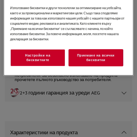
NBA5P43AK
Използваме бисквитки и други технологии за оптимизиране на уебсайта,
Фурна 5000 SurroundCook със
както и за промоционални и маркетингови цели. Също така споделяме
информация за това как използвате нашия уебсайт с нашите партньори от
SteamBake
социалните медии, рекламата и аналитиката. Като кликнете върху
„Приемане на всички бисквитки“ се съгласявате с начина, по който
4.9 (100)
използваме бисквитки. За повече информация, моля, посетете нашата
декларация за бисквитки.
Продуктов информационен лист
Настройки на
Приемане на всички
бисквитките
бисквитки
Инструкциите за безопасност и предупрежденията за
безопасност съгласно регламент на ЕС 2023/988 са
изброени в глава 1 и 2 на ръководството за
потребителя. За безопасно използване на продукта
прочетете пълното ръководство за потребителя.
2+3 години гаранция за уреди AEG
Характеристики на продукта