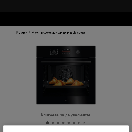
Фурни
Мултифункционална фурна
Кликнете, за да увеличите.