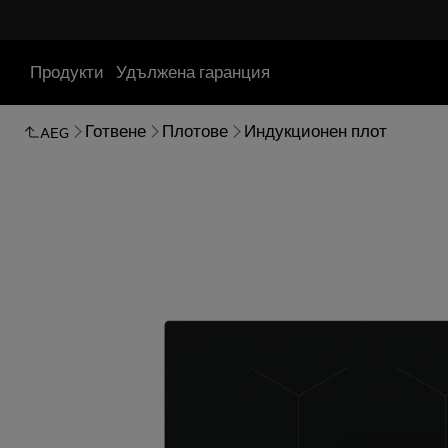
Продукти
Удължена гаранция
Готвене
Плотове
Индукционен плот
AEG