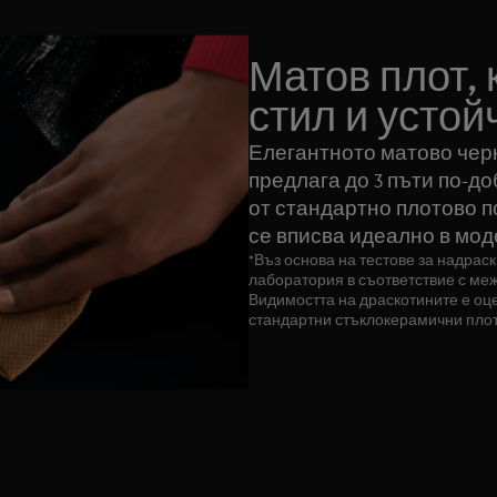
Матов плот, 
стил и устой
Елегантното матово черно
предлага до 3 пъти по-д
от стандартно плотово п
се вписва идеално в мод
*Въз основа на тестове за надрас
лаборатория в съответствие с меж
Видимостта на драскотините е оц
стандартни стъклокерамични плот