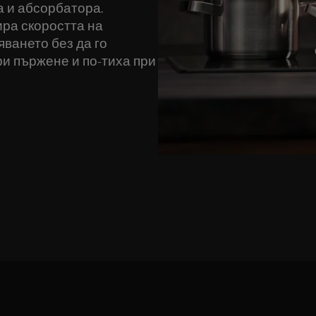
а и абсорбатора.
ра скоростта на
яването без да го
ри пържене и по-тиха при