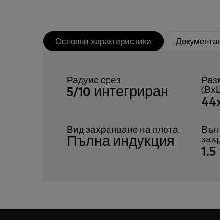
Основни характеристики
Документа
Радуис срез
Раз
5/10 интегриран
(Вх
44
Вид захранване на плота
Вън
Пълна индукция
зах
1.5