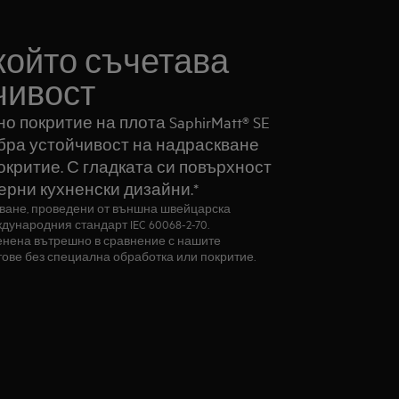
който съчетава
чивост
 покритие на плота SaphirMatt® SE
обра устойчивост на надраскване
окритие. С гладката си повърхност
ерни кухненски дизайни.*
кване, проведени от външна швейцарска
дународния стандарт IEC 60068-2-70.
енена вътрешно в сравнение с нашите
ове без специална обработка или покритие.