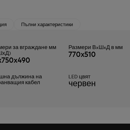
ция
Пълни характеристики
мери за вграждане мм
Размери ВxШxД в мм
770x510
ШхД)
x750x490
шна дължина на
LED цвят
червен
ранващия кабел