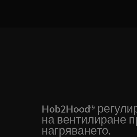
Hob2Hood® регули
на вентилиране п
нагряването.