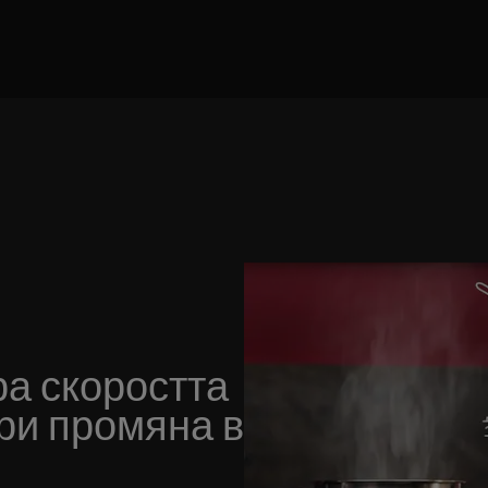
ра скоростта
ри промяна в