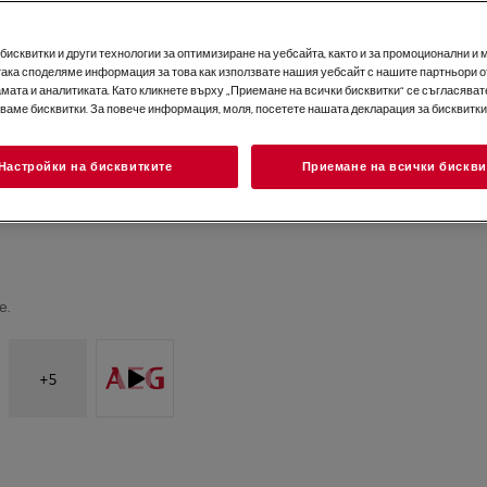
исквитки и други технологии за оптимизиране на уебсайта, както и за промоционални и 
така споделяме информация за това как използвате нашия уебсайт с нашите партньори о
мата и аналитиката. Като кликнете върху „Приемане на всички бисквитки“ се съгласявате
зваме бисквитки. За повече информация, моля, посетете нашата декларация за бисквитки
Настройки на бисквитките
Приемане на всички бискви
е.
+
5