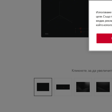
Използваме б
цели. Също 
медии, рекла
който изпол
Кликнете, за да увеличит