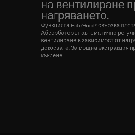
на вентилиране п
нагряването.
Функцията Hob2Hood® свързва плот
Абсорбаторът автоматично регули
вентилиране в зависимост от нагр
докосвате. За мощна екстракция п
къкрене.