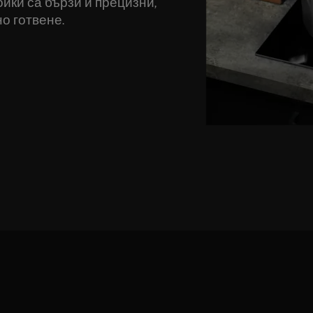
йки са бързи и прецизни,
но готвене.