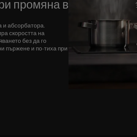
ри промяна в
а и абсорбатора.
ра скоростта на
яването без да го
ри пържене и по-тиха при