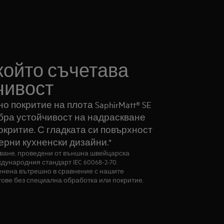
който съчетава
чивост
 покритие на плота SaphirMatt® SE
обра устойчивост на надраскване
окритие. С гладката си повърхност
ерни кухненски дизайни.*
кване, проведени от външна швейцарска
дународния стандарт IEC 60068-2-70.
енена вътрешно в сравнение с нашите
ове без специална обработка или покритие.