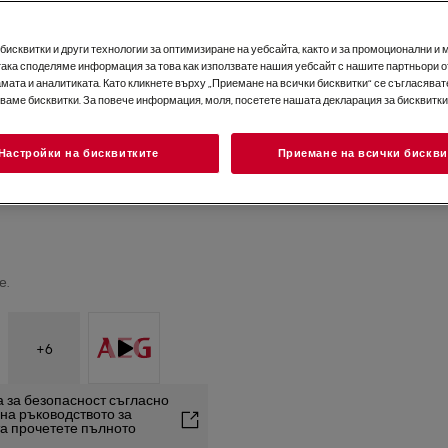
исквитки и други технологии за оптимизиране на уебсайта, както и за промоционални и 
така споделяме информация за това как използвате нашия уебсайт с нашите партньори о
мата и аналитиката. Като кликнете върху „Приемане на всички бисквитки“ се съгласявате
зваме бисквитки. За повече информация, моля, посетете нашата декларация за бисквитки
Настройки на бисквитките
Приемане на всички бискви
е.
+
6
 за безопасност съгласно
2 на ръководството за
та прочетете пълното