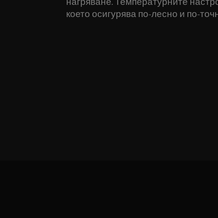
нагряване. Температурните настро
което осигурява по-лесно и по-точ