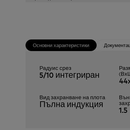
Основни характеристики
Документа
Радуис срез
Раз
5/10 интегриран
(Вх
44
Вид захранване на плота
Вън
Пълна индукция
зах
1.5