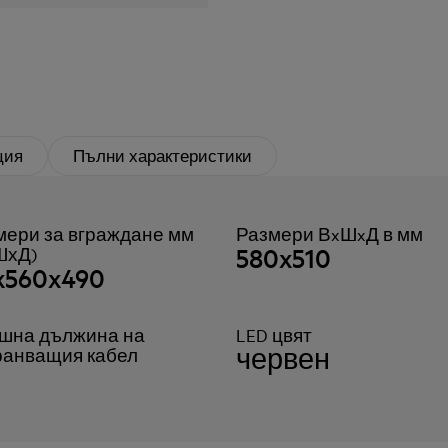
ция
Пълни характеристики
мери за вграждане мм
Размери ВxШxД в мм
580x510
ШхД)
x560x490
шна дължина на
LED цвят
червен
ранващия кабел