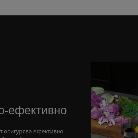
по-ефективно
т осигурява ефективно