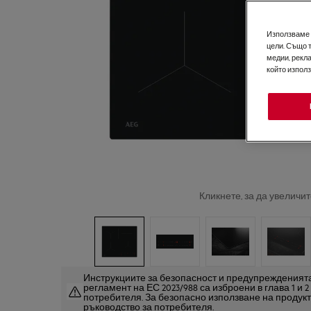
Използваме б
цели. Също 
медии, рекла
който изпол
Кликнете, за да увеличит
Инструкциите за безопасност и предупрежденията
регламент на ЕС 2023/988 са изброени в глава 1 и 
потребителя. За безопасно използване на продук
ръководство за потребителя.