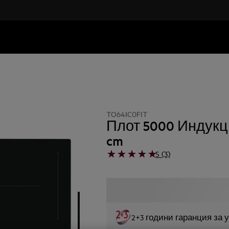
TO64IC0FIT
Плот 5000 Индукци
cm
5 (3)
2+3 години гаранция за 