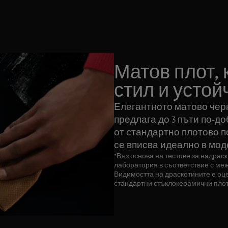
Матов плот, 
стил и устой
Елегантното матово черно
предлага до 3 пъти по-д
от стандартно плотово п
се вписва идеално в мод
*Въз основа на тестове за надрас
лаборатория в съответствие с меж
Видимостта на драскотините е оц
стандартни стъклокерамични плот