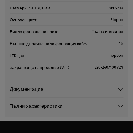
580x510
Размери ВxШxД в мм
Черен
Основен цвят
Пълна индукция
Вид захранване на плота
1.5
Външна дължина на захранващия кабел
червен
LED цвят
220-240/400V2N
Захранващо напрежение (Volt)
Документация
Пълни характеристики