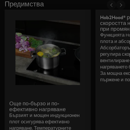
Предимства
Hob2Hood® 
скоростта 
при промян
Функцията H
плота и абсо
Абсорбаторъ
регулира ско
вентилиране
нагряването б
За мощна ек
пържене и по
Още по-бързо и по-
ефективно нагряване
Бързият и мощен индукционен
плот осигурява ефективно
нагряване. Температурните