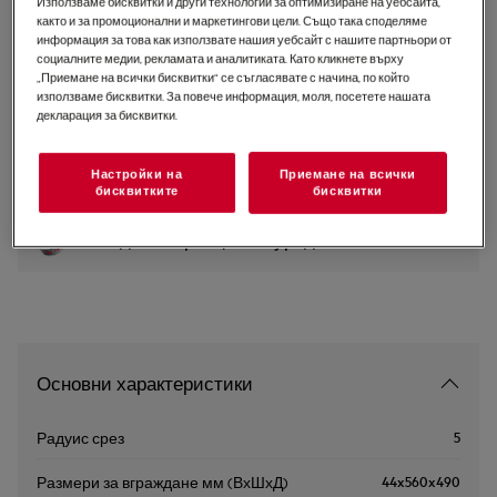
Използваме бисквитки и други технологии за оптимизиране на уебсайта,
както и за промоционални и маркетингови цели. Също така споделяме
TO64IA00IB
информация за това как използвате нашия уебсайт с нашите партньори от
Плот 5000 Индукция 60 cm
социалните медии, рекламата и аналитиката. Като кликнете върху
„Приемане на всички бисквитки“ се съгласявате с начина, по който
използваме бисквитки. За повече информация, моля, посетете нашата
5 (17)
декларация за бисквитки.
Продуктов информационен лист
Настройки на
Приемане на всички
бисквитките
бисквитки
2+3 години гаранция за уреди AEG
Основни характеристики
5
Радуис срез
44x560x490
Размери за вграждане мм (ВхШхД)