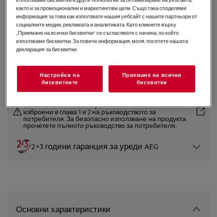
както и за промоционални и маркетингови цели. Също така споделяме
IKB32300CB
информация за това как използвате нашия уебсайт с нашите партньори от
Плот 3000 Домино 30 cm
социалните медии, рекламата и аналитиката. Като кликнете върху
„Приемане на всички бисквитки“ се съгласявате с начина, по който
използваме бисквитки. За повече информация, моля, посетете нашата
4.8 (40)
декларация за бисквитки.
Продуктов информационен лист
Настройки на
Приемане на всички
бисквитките
бисквитки
Инструкциите за безопасност и предупрежденията за
безопасност съгласно регламент на ЕС 2023/988 са
изброени в глава 1 и 2 на ръководството за
потребителя. За безопасно използване на продукта
прочетете пълното ръководство за потребителя.
2+3 години гаранция за уреди AEG
Основни характеристики