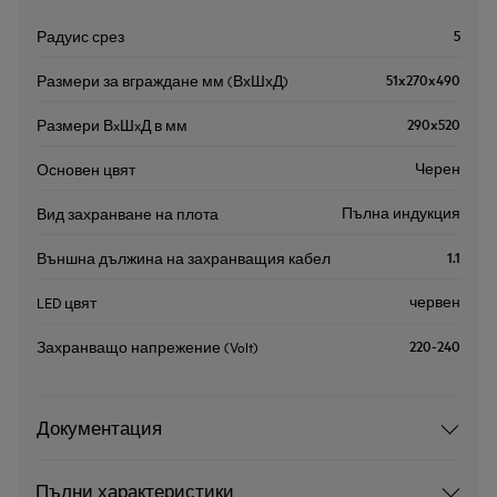
5
Радуис срез
51x270x490
Размери за вграждане мм (ВхШхД)
290x520
Размери ВxШxД в мм
Черен
Основен цвят
Пълна индукция
Вид захранване на плота
1.1
Външна дължина на захранващия кабел
червен
LED цвят
220-240
Захранващо напрежение (Volt)
Документация
Пълни характеристики