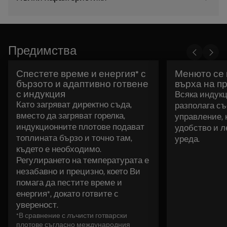
Предимства
Спестете време и енергия* с
Менюто се 
бързото и адаптивно готвене
върха на п
с индукция
Всяка индук
Като загряват директно съда,
разполага съ
вместо да загряват горелка,
управление, 
индукционните плотове подават
удобство и л
топлината бързо и точно там,
уреда.
където е необходимо.
Регулирането на температурата е
незабавно и прецизно, което Ви
помага да пестите време и
енергия*, докато готвите с
увереност.
*В сравнение с лъчисти готварски
плотове съгласно международния