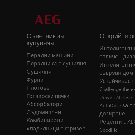
Съветник за
Открийте о
купувача
Интелигентн
Перални машини
отличен диз
Перални със сушилня
Интелигентн
Сушилни
свързан дом
Фурни
Устойчивост
Плотове
Challenge the 
Готварски печки
Universal dose
Абсорбатори
AutoDose за 
Съдомиялни
дозиране
Комбинирани
Рецепти с AE
хладилници с фризер
Goodlife