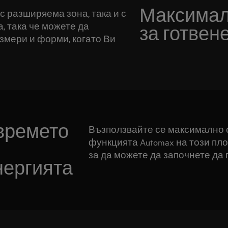
Максимал
с разширяема зона, така и с
 така че можете да
за готвен
змери и форми, когато Ви
времето
Възползвайте се максимално 
функцията Automax на този плот
за да можете да започнете да 
нергията