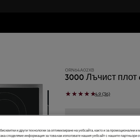
ORN64A02XB
3000 Лъчист плот 
4.9 (36)
исквитки и други технологии за оптимизиране на уебсайта, както и за промоционални и 
2+3 години гаранция за 
така споделяме информация за това как използвате нашия уебсайт с нашите партньори о