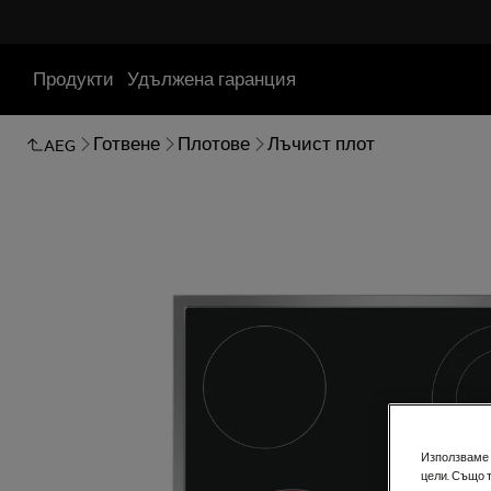
Продукти
Удължена гаранция
Готвене
Плотове
Лъчист плот
AEG
Използваме б
цели. Също 