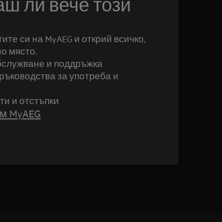
ш ли вече този
ите си на MyAEG и открий всичко,
но място.
бслужване и поддръжка
ръководства за употреба и
и и отстъпки
ъм MyAEG