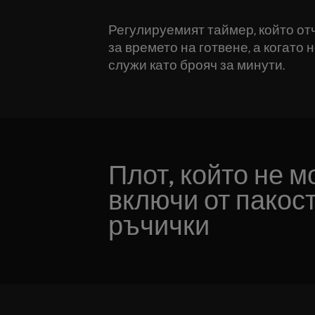
Регулируемият таймер, който отч
за времето на готвене, а когато 
служи като брояч за минути.
Плот, който не м
включи от пакос
ръчички