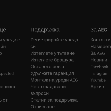
ще
Поддръжка
За AEG
и уреди с
Регистрирайте уреда
Контакти
айн
си
Намерет
о
Изтеглете упътване
За AEG
Изтеглете брошура
Новини
Оставете ревю
Facebook
expected
Удължете гаранция
Instagram
Монтаж на уреди AEG
Youtube
прецизно
Често задавани
Архив
въпроси
G от
Статии за поддръжка
Отписване