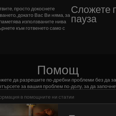
Сложете г
твите, просто докоснете
ването, докато Вас Ви няма, за
пауза
апаметява използваните нива
върнете към готвенето само с
Помощ
можете да разрешите по-дребни проблеми без да за
търсете за вашия проблем по-долу, за да започне
да потърсите статии за поддръжка