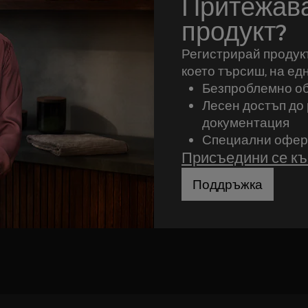
Притежава
продукт?
Регистрирай продукт
което търсиш, на ед
Безпроблемно о
Лесен достъп до 
документация
Специални оферт
Присъедини се к
Поддръжка