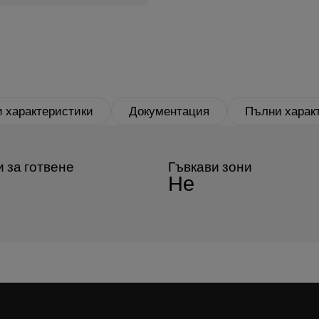
 характеристики
Документация
Пълни харак
 за готвене
Гъвкави зони
Не