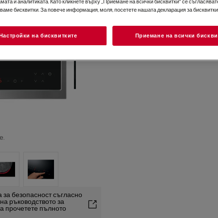
мата и аналитиката. Като кликнете върху „Приемане на всички бисквитки“ се съгласявате
зваме бисквитки. За повече информация, моля, посетете нашата декларация за бисквитки
Настройки на бисквитките
Приемане на всички бискви
е.
 за безопасност съгласно
2 на ръководството за
та прочетете пълното