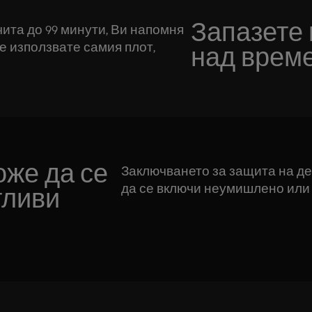
Запазете 
ита до 99 минути, Ви напомня
не използвате самия плот,
над време
оже да се
Заключването за защита на де
да се включи неумишлено или 
тливи