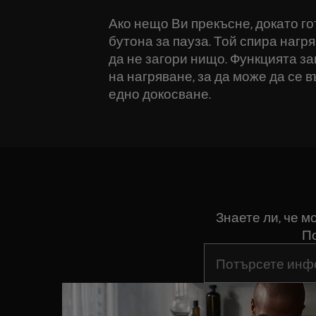
Ако нещо Ви прекъсне, докато го
бутона за пауза. Той спира нагря
да не загори нищо. Функцията з
на нагряване, за да може да се 
едно докосване.
Знаете ли, че 
По
Въведете текст за 