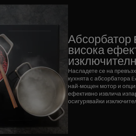
Абсорбатор Ex
висока ефек
изключителн
Насладете се на превъзх
кухнята с абсорбатора Ex
най-мощен мотор и опция
ефективно извлича изпар
осигурявайки изключител