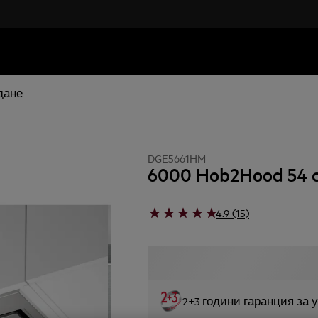
дане
DGE5661HM
6000 Hob2Hood 54 
4.9 (15)
2+3 години гаранция за 