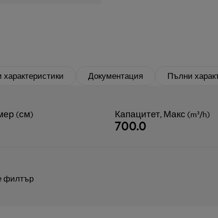
 характеристики
Документация
Пълни харак
мер (см)
Капацитет, Макс (m³/h)
700.0
е филтър