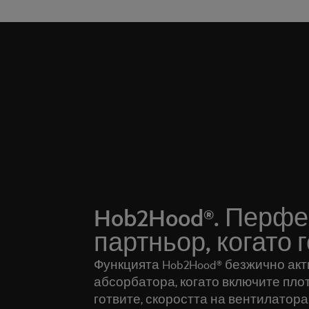
Hob2Hood®. Перфе
партньор, когато г
Функцията Hob2Hood® безжично акт
абсорбатора, когато включите плот
готвите, скоростта на вентилатора