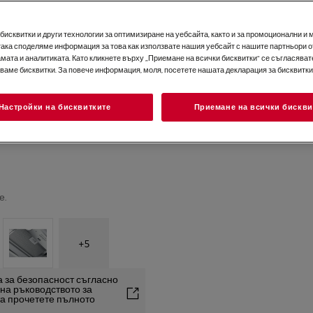
исквитки и други технологии за оптимизиране на уебсайта, както и за промоционални и 
така споделяме информация за това как използвате нашия уебсайт с нашите партньори о
мата и аналитиката. Като кликнете върху „Приемане на всички бисквитки“ се съгласявате
зваме бисквитки. За повече информация, моля, посетете нашата декларация за бисквитки
Настройки на бисквитките
Приемане на всички бискви
е.
+
5
 за безопасност съгласно
2 на ръководството за
та прочетете пълното