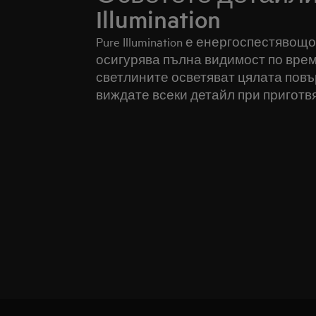
Illumination
Pure Illumination е енергоспестявощ
осигурява пълна видимост по врем
светлините осветяват цялата повър
виждате всеки детайл при приготв