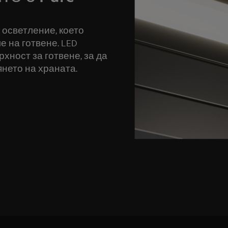
о осветление, което
е на готвене. LED
хност за готвене, за да
янето на храната.