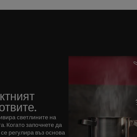
ктният
отвите.
ивира светлините на
а. Когато започнете да
 се регулира въз основа