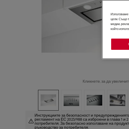
Използваме б
цели. Също 
медии, рекла
който изпол
Кликнете, за да увеличит
Инструкциите за безопасност и предупрежденията
регламент на ЕС 2023/988 са изброени в глава 1 и 
потребителя. За безопасно използване на продук
ръководство за потребителя.