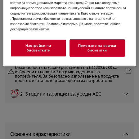
както и за промоционални и маркетингови цели. Също така споделяме
AWCD280B6B
информация за това как използвате нашия уебсайт с нашите партньори от
Виноохладител за вграждане
социалните медии, рекламата и аналитиката. Като кликнете върху
„Приемане на всички бисквитки“ се съгласявате с начина, по който
използваме бисквитки. За повече информация, моля, посетете нашата
декларация за бисквитки.
0 (0)
Продуктов информационен лист
Настройки на
Приемане на всички
бисквитките
бисквитки
Инструкциите за безопасност и предупрежденията за
безопасност съгласно регламент на ЕС 2023/988 са
изброени в глава 1 и 2 на ръководството за
потребителя. За безопасно използване на продукта
прочетете пълното ръководство за потребителя.
2+3 години гаранция за уреди AEG
Основни характеристики