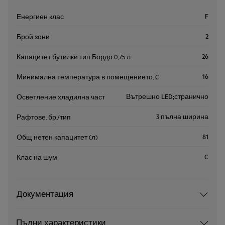
F
Енергиен клас
2
Брой зони
26
Капацитет бутилки тип Бордо 0,75 л
16
Минимална температура в помещението, C
Вътрешно LED;странично
Осветление хладилна част
3 пълна ширина
Рафтове, бр./тип
81
Общ нетен капацитет (л)
C
Клас на шум
Документация
Пълни характеристики