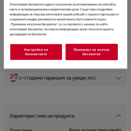
Използваме бисквитки и други технологии за оптимизиране на уебсайта,
NKK9N82KB
както и за промоционални и маркетингови цели. Също така споделяме
Фурна 9000 ProAssist CombiQuick
информация за това как използвате нашия уебсайт с нашите партньори от
социалните медии, рекламата и аналитиката. Като кликнете върху
„Приемане на всички бисквитки“ се съгласявате с начина, по който
0 (0)
използваме бисквитки. За повече информация, моля, посетете нашата
декларация за бисквитки.
Инструкциите за безопасност и предупрежденията за
Настройки на
Приемане на всички
безопасност съгласно регламент на ЕС 2023/988 са
бисквитките
бисквитки
изброени в глава 1 и 2 на ръководството за
потребителя. За безопасно използване на продукта
прочетете пълното ръководство за потребителя.
2+3 години гаранция за уреди AEG
Характеристики на продукта
Лесен за почистване емайл
Почистване