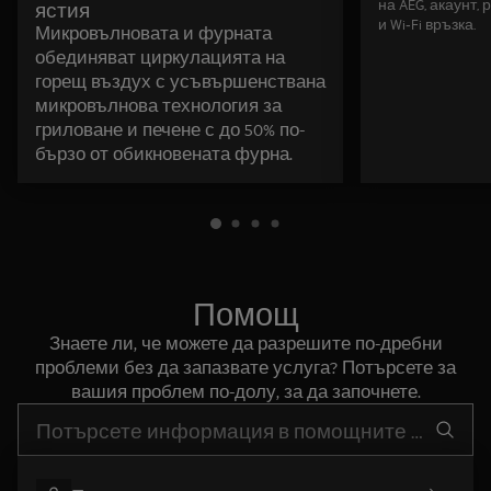
на AEG, акаунт,
ястия
и Wi‑Fi връзка.
Микровълновата и фурната
обединяват циркулацията на
горещ въздух с усъвършенствана
микровълнова технология за
гриловане и печене с до 50% по-
бързо от обикновената фурна.
Помощ
Знаете ли, че можете да разрешите по-дребни
проблеми без да запазвате услуга? Потърсете за
вашия проблем по-долу, за да започнете.
Въведете текст за да потърсите статии за поддръжка