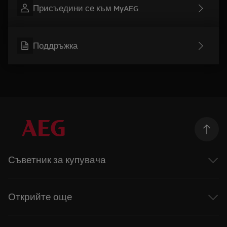
Присъедини се към MyAEG
Поддръжка
Съветник за купувача
Перални машини
Перални със сушилня
Открийте още
Сушилни
Фурни
Интелигентни уреди с отличен дизайн
Плотове