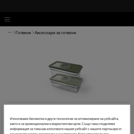
Готвене
Аксесоари за готвене
Кликнете, за да увеличите.
Използваме бисквитки и други технологии за оптимизиране на уебсайта,
както и за промоционални и маркетингови цели. Също така споделяме
информация за това как използвате нашия уебсайт с нашите партньори от
социалните медии, рекламата и аналитиката. Като кликнете върху