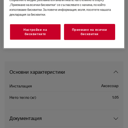
„Приемане на всички бисквитки“ се съгласявате с начина, по който
AVFB1
използваме бисквитки. За повече информация, моля, посетете нашата
Комплект за вакуумиране
декларация за бисквитки.
0 (0)
Настройки на
Приемане на всички
бисквитките
бисквитки
Основни характеристики
Аксесоар
Инсталация
1.05
Нето тегло (кг)
Документация